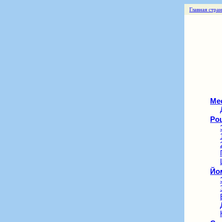
Главная стра
Ме
Рош
Йом