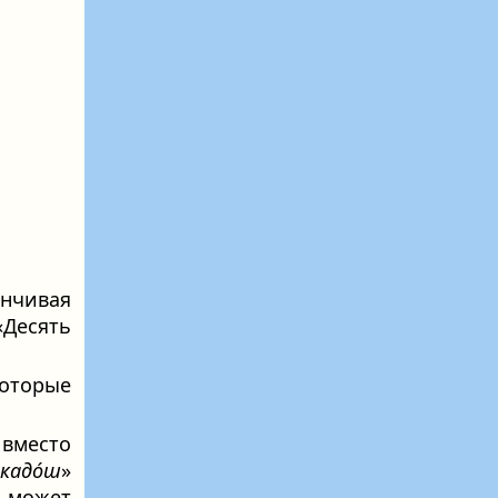
нчивая
«Десять
оторые
 вместо
̃акадо́ш
»
, может