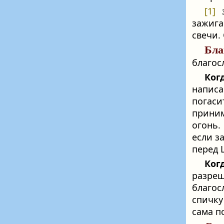
[1]
з
зажига
свечи.
Бла
благос
Ког
написа
погаси
приним
огонь.
если з
перед 
Ког
разр
благос
спичку
сама п