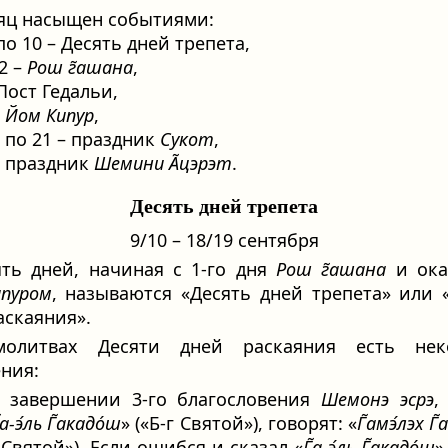
яц насыщен событиями:
по 10 – Десять дней трепета,
2 –
Рош г̃ашана
,
Пост Гедальи,
–
Йом Кипур
,
5 по 21 – праздник
Сукот
,
– праздник
Шемини А̃цэрэт
.
Десять дней трепета
9/10 – 18/19 сентября
ять дней, начиная с 1-го дня
Рош г̃ашана
и ока
пуром
, называются «Десять дней трепета» или 
аскаяния».
олитвах Десяти дней раскаяния есть нек
ния:
В завершении 3-го благословения
Шемонэ эсрэ
,
̃а-э́ль Г̃акадо́ш
» («Б-г Святой»), говорят: «
Г̃амэ́лэх Г
 Святой»). Если ошибся и сказал «
Г̃а-э́ль Г̃акадо́ш
»