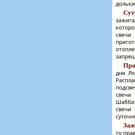
дольки
Сут
зажиг
которо
свечи
приго
отопле
запрещ
Пра
дня
Ро
Распл
подсве
свечи
Шаббат
свечи 
суточн
Заж
то пра