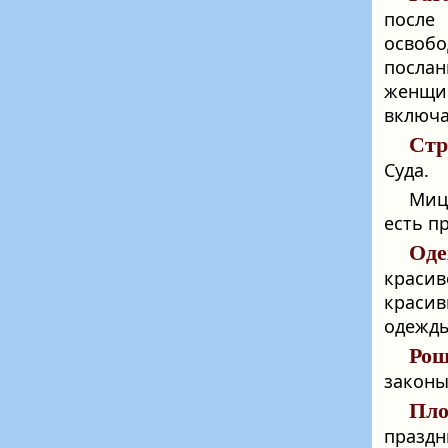
после
освобо
посла
женщин
включа
Стр
Суда.
Миц
есть п
Оде
красив
красив
одежды
Рош
закон
Пло
празд