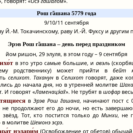
», говорят: «
Осэ г̃ашалом
».
Рош г̃ашана 5779 года
9/10/11 сентября
у Й.-М. Токачинскому, раву И.-Й. Фуксу и другим
Эрэв Рош г̃ашана – день перед праздником
йом ришон, 29 элуля, в этом году – 9 сентября
ихо́т
в это утро самые большие, и
авэль
(скорбя
ему родственнику) может прийти в
бейт к
ить
селихот
.
Таханун
в
Селихот
говорят, даже ко
лись до начала дня, но в утренней молитве
Шах
. И говорят «
Ламенацэ́ах̃
». Не трубят в
шофар
весь
тящиеся
в
Эрэв Рош г̃ашана
, начинают пост с 0
 не продолжают его до ночи, но есть заверша
 звёзд. Тот, кто постится только до
Минхи
, не 
» в молитве
Шемонэ эсрэ
.
ара́т нэдари́м
(Освобождение от обетов) обычай