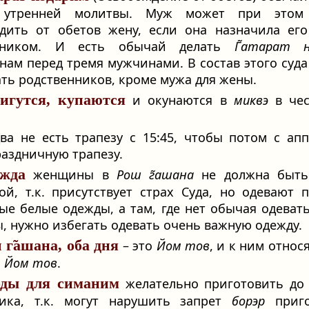
 утренней молитвы. Муж может при этом
дить от обетов жену, если она назначила ег
нником. И есть обычай делать
Г̃атарат н
ам перед тремя мужчинами. В состав этого суд
ть родственников, кроме мужа для жены.
игутся, купаются
и окунаются в
миквэ
в чес
ва не есть трапезу с 15:45, чтобы потом с ап
раздничную трапезу.
жда
женщины в
Рош г̃ашана
не должна быть
ой, т.к. присутствует страх Суда, но одевают 
ые белые одежды, а там, где нет обычая одеват
, нужно избегать одевать очень важную одежду.
 г̃ашана, оба дня
– это
Йом тов
, и к ним относ
ы
Йом тов
.
ды для симаним
желательно приготовить до
ника, т.к. могут нарушить запрет
борэр
приго