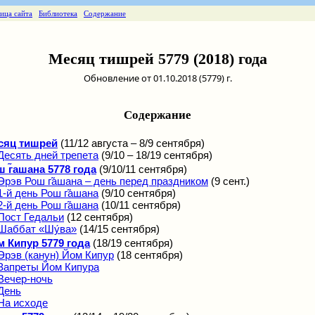
ница сайта
Библиотека
Содержание
Месяц тишрей 5779 (2018) года
Обновление от 01.10.2018 (5779) г.
Содержание
сяц тишрей
(11/12 августа – 8/9 сентября)
Десять дней трепета
(9/10 – 18/19 сентября)
 г̃ашана 5778 года
(9/10/11 сентября)
Эрэв Рош г̃ашана – день перед праздником
(9 сент.)
1-й день Рош г̃ашана
(9/10 сентября)
2-й день Рош г̃ашана
(10/11 сентября)
Пост Гедальи
(12 сентября)
Шаббат «Шу́ва»
(14/15 сентября)
 Кипур 5779 года
(18/19 сентября)
Эрэв (канун) Йом Кипур
(18 сентября)
Запреты Йом Кипура
Вечер-ночь
День
На исходе