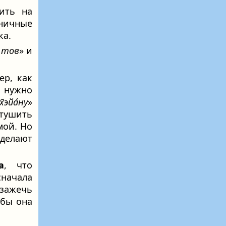
ить на
дничные
ка.
м тов
» и
ер, как
о нужно
х̃эйа́ну
»
 тушить
мой. Но
 делают
а
, что
начала
 зажечь
обы она