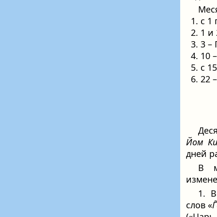
Мес
1. с 1 
2. 1 и 
3. 3 – 
4. 10 
5. с 1
6. 22 
Дес
Йом Ки
дней р
В м
измене
1. 
слов «
Г
(«Царь