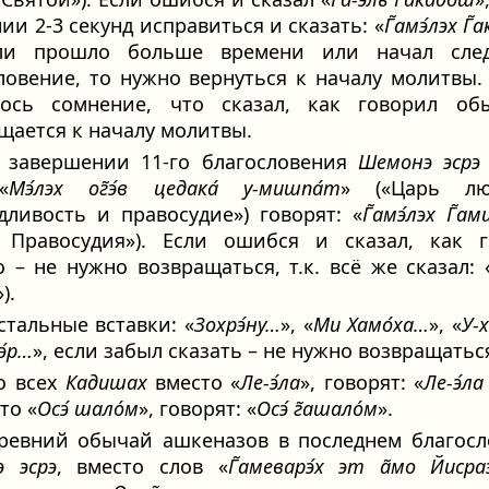
нии 2-3 секунд исправиться и сказать: «
Г̃амэ́лэх Г̃
ли прошло больше времени или начал сле
ловение, то нужно вернуться к началу молитвы.
лось сомнение, что сказал, как говорил об
щается к началу молитвы.
В завершении 11-го благословения
Шемонэ эсрэ
«
Мэ́лэх ог̃э́в цедака́ у-мишпа́т
» («Царь л
дливость и правосудие») говорят: «
Г̃амэ́лэх Г̃а
 Правосудия»). Если ошибся и сказал, как г
 – не нужно возвращаться, т.к. всё же сказал: 
).
стальные вставки: «
Зохрэ́ну…
», «
Ми Хамо́ха…
», «
У-
э́р…
», если забыл сказать – не нужно возвращатьс
Во всех
Кадишах
вместо «
Ле-э́ла
», говорят: «
Ле-э́ла
то «
Осэ́ шало́м
», говорят: «
Осэ́ г̃ашало́м
».
Древний обычай ашкеназов в последнем благос
 эсрэ
, вместо слов «
Г̃амеварэ́х эт а̃мо Йисраэ