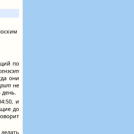
 поским
щий по
енэсэт
гда они
арит
не
 день.
4:50, и
ющие до
говорит
 делать