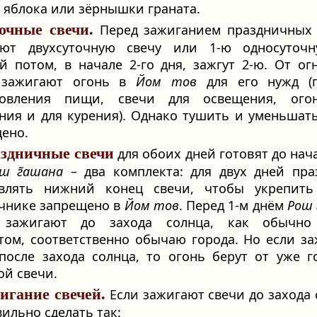
 яблока или зёрнышки граната.
очные свечи.
Перед зажиганием праздничных 
ают двухсуточную свечу или 1-ю односуточн
й потом, в начале 2-го дня, зажгут 2-ю. От ог
 зажигают огонь в
Йом тов
для его нужд (г
товления пищи, свечи для освещения, ого
ния и для курения). Однако тушить и уменьшат
ено.
здничные свечи
для обоих дней готовят до нача
ш г̃ашана
– два комплекта: для двух дней пра
авлять нижний конец свечи, чтобы укрепить
чнике запрещено в
Йом тов
. Перед 1-м днём
Рош 
 зажигают до захода солнца, как обычно
ом, соответственно обычаю города. Но если з
после захода солнца, то огонь берут от уже 
ой свечи.
игание свечей.
Если зажигают свечи до захода 
вильно сделать так: