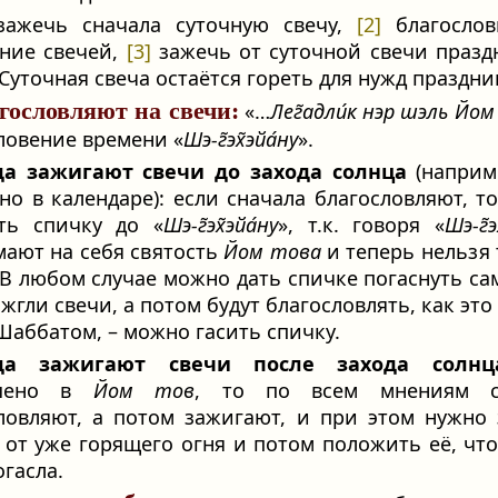
ажечь сначала суточную свечу,
[2]
благослов
ние свечей,
[3]
зажечь от суточной свечи праз
 Суточная свеча остаётся гореть для нужд праздни
гословляют на свечи:
«…
Лег̃адли́к нэр шэль Йо
ловение времени «
Шэ-г̃эх̃эйа́ну
».
да зажигают свечи до захода солнца
(наприм
но в календаре): если сначала благословляют, т
ть спичку до «
Шэ-г̃эх̃эйа́ну
», т.к. говоря «
Шэ-г̃э
ают на себя святость
Йом това
и теперь нельзя
 В любом случае можно дать спичке погаснуть са
ажгли свечи, а потом будут благословлять, как это
Шаббатом, – можно гасить спичку.
да зажигают свечи после захода солнц
ешено в
Йом тов
, то по всем мнениям с
ловляют, а потом зажигают, и при этом нужно
 от уже горящего огня и потом положить её, чт
огасла.