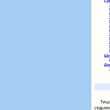
Сук
Ше
До
Тиш
седьмо