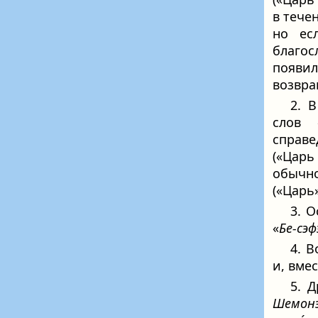
в тече
но ес
благос
появи
возвра
2. 
слов 
справе
(«Царь
обычно
(«Царь»
3. О
«
Бе-сэф
4. 
и, вмес
5. 
Шемонэ