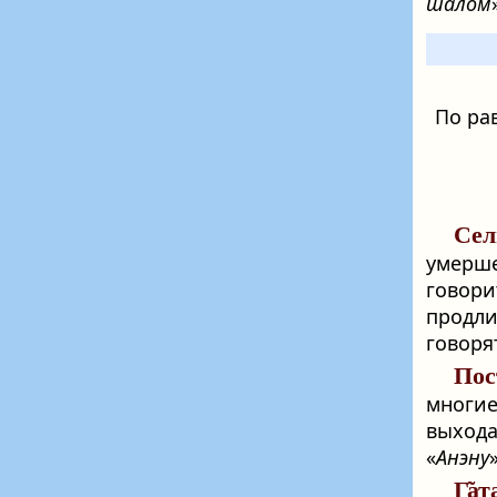
шало́м
По рав
Сел
умерш
говор
продли
говорят
Пос
многие
выхода
«
Анэну
Г̃ат