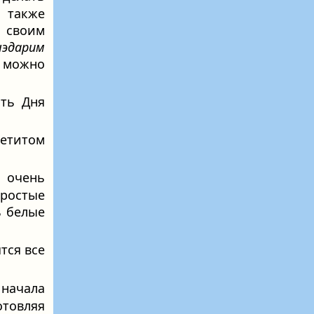
 также
о своим
эдарим
а можно
ть Дня
петитом
 очень
простые
ь белые
ятся все
 начала
товляя