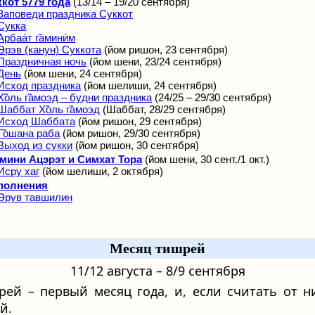
кот 5779 года
(13/14 – 19/20 сентября)
Заповеди праздника Суккот
Сукка
Арбаа́т г̃амини́м
Эрэв (канун) Суккота
(йом ришон, 23 сентября)
Праздничная ночь
(йом шени, 23/24 сентября)
День
(йом шени, 24 сентября)
Исход праздника
(йом шелиши, 24 сентября)
Х̃оль г̃амоэд – будни праздника
(24/25 – 29/30 сентября)
Шаббат Х̃оль г̃амоэд
(Шаббат, 28/29 сентября)
Исход Шаббата
(йом ришон, 29 сентября)
Г̃ошана раба
(йом ришон, 29/30 сентября)
Выход из сукки
(йом ришон, 30 сентября)
мини Ацэрэт и Симхат Тора
(йом шени, 30 сент./1 окт.)
Исру хаг
(йом шелиши, 2 октября)
полнения
Эрув тавшилин
Месяц тишрей
11/12 августа – 8/9 сентября
рей – первый месяц года, и, если считать от н
й.