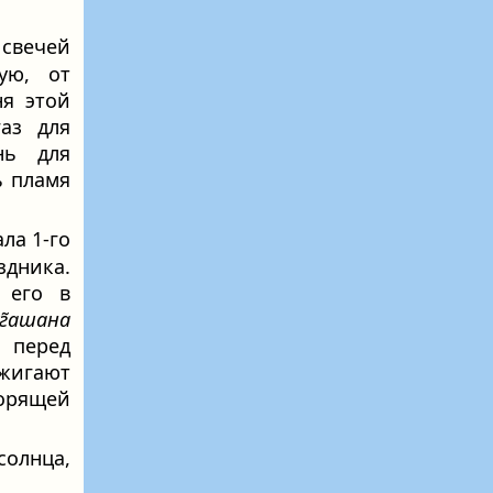
свечей
ую, от
ня этой
аз для
нь для
ь пламя
ла 1-го
здника.
 его в
г̃ашана
 перед
ажигают
горящей
солнца,