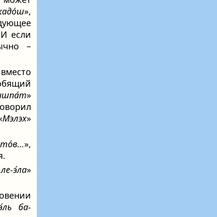
акадо́ш
»,
дующее
 И если
ычно –
вместо
юбящий
мишпа́т
»
оворил
«
Мэлэх
»
хто́в…
»,
я.
 ле-э́ла
»
ловении
́ль ба-