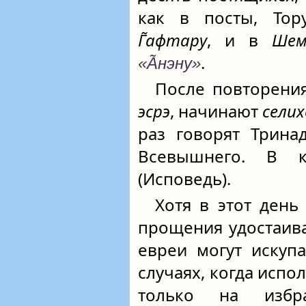
как в посты, То
Г̃афтару
, и в
Шем
.
«А̃нэну»
После повторен
эсрэ
, начинают
сели
раз говорят Трина
Всевышнего. В
(Исповедь).
Хотя в этот день
прощения удостаивае
евреи могут искупа
случаях, когда исп
только на избр