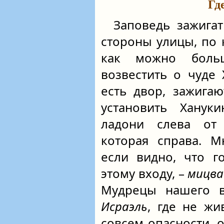
Гд
Заповедь зажига
стороны улицы, по 
как можно боль
возвестить о чуде
есть двор, зажига
установить Ханук
ладони слева от
которая справа. 
если видно, что г
этому входу, –
мицва
Мудрецы нашего 
Исраэль
, где не жи
совсем опасности, 