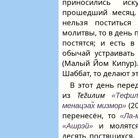
приносились ис
прошедший месяц.
нельзя поститься
молитвы, то в день
постятся; и есть 
обычай устраиват
(Малый Йом Кипур)
Шаббат, то делают э
В этот день пер
из
Тег̃илим
«Тефила
(2
менацэах̃ мизмор»
перенесён, то
«Ла-
и молят
«Ашрэй»
десять постящихся,