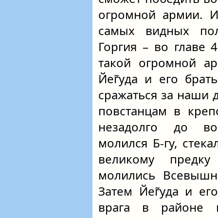
огромной армии. И
самых видных по
Горгия – во главе 
такой огромной ар
Йег̃уда и его брат
сражаться за наши 
повстанцам в креп
незадолго до в
молился Б-гу, стек
великому предку
молились Всевышне
Затем Йег̃уда и е
врага в районе г