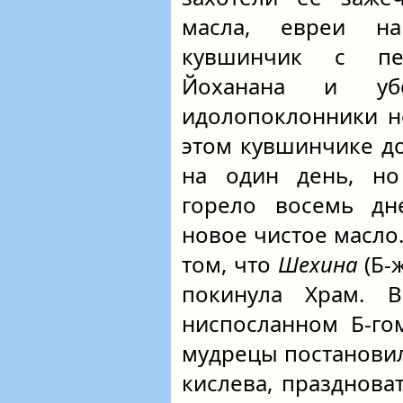
масла, евреи н
кувшинчик с пе
Йоханана и уб
идолопоклонники н
этом кувшинчике д
на один день, но
горело восемь дн
новое чистое масло.
том, что
Шехина
(Б-
покинула Храм. 
ниспосланном Б-го
мудрецы постановил
кислева, празднова