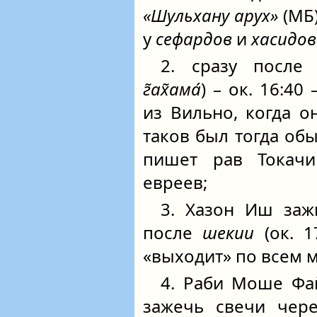
«Шульхану арух»
(МБ)
у
сефардов
и
хасидов
2. сразу после
г̃ах̃ама́
) – ок. 16:40
из Вильно, когда о
таков был тогда об
пишет рав Токачи
евреев;
3. Хазон Иш заж
после
шекии
(ок. 1
«выходит» по всем 
4. Раби Моше Фа
зажечь свечи чере