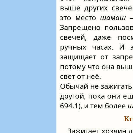
выше других свече
это место
шамаш
–
Запрещено пользов
свечей, даже пос
ручных часах. И э
защищает от запре
потому что она выше
свет от неё.
Обычай не зажигать
другой, пока они ещ
694.1), и тем более
ш
Кт
Зажигает хозяин д