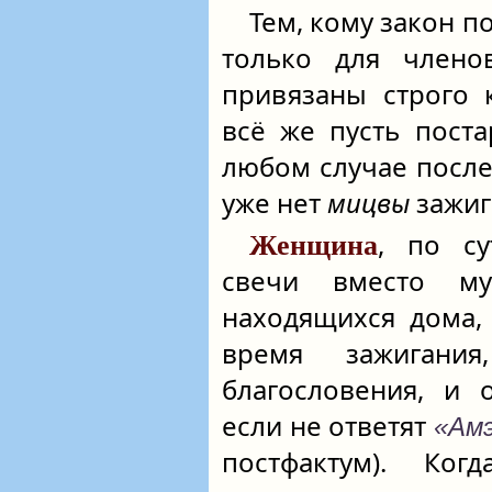
Тем, кому закон п
только для члено
привязаны строго 
всё же пусть пост
любом случае после 
уже нет
мицвы
зажиг
, по с
Женщина
свечи вместо м
находящихся дома,
время зажиган
благословения, и
если не ответят
«Амэ
постфактум). Ког