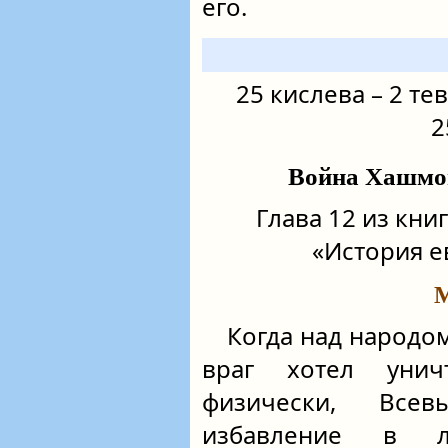
его.
25 кислева – 2 тев
2
Война Хашмон
Глава 12 из кн
«История е
М
Когда над народом
враг хотел уни
физически, Все
избавление в л