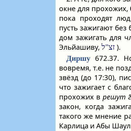
окне для прохожих, 
пока проходят люд
пусть зажигают без 
дом зажигать для ч
Эльйашиву,
).
זצ"ל
672.37. Но
Диршу
вовремя, т.е. не по
звёзд (до 17:30), 
что зажигает с бла
прохожих в
решут г
закон, когда зажи
такого же мнение р
Карлица и Абы Шаул