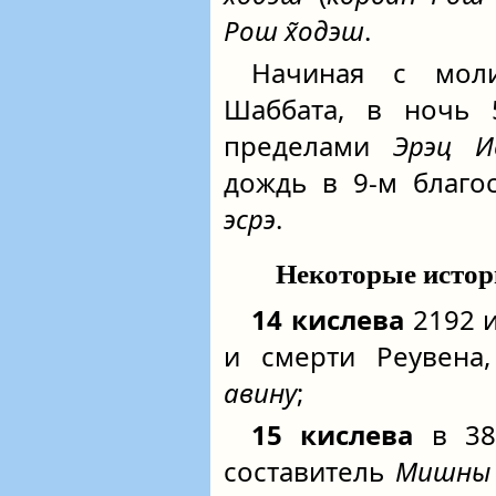
Рош х̃одэш
.
Начиная с мо
Шаббата, в ночь 
пределами
Эрэц И
дождь в 9-м благ
эсрэ
.
Некоторые истор
14 кислева
2192 и
и смерти Реувена,
авину
;
15 кислева
в 389
составитель
Мишны