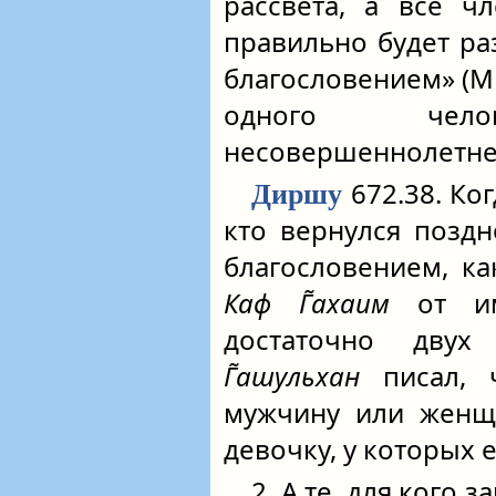
рассвета, а все ч
правильно будет ра
благословением» (МБ
одного че
несовершеннолетне
672.38. Ког
Диршу
кто вернулся позд
благословением, ка
Каф Г̃ахаим
от им
достаточно дву
Г̃ашульхан
писал, ч
мужчину или женщ
девочку, у которых 
2. А те, для кого 