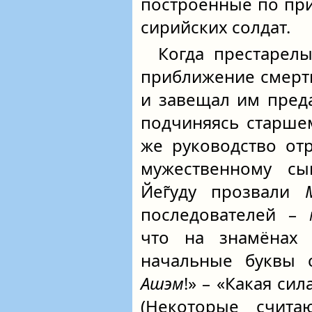
построенные по при
сирийских солдат.
Когда престарелы
приближение смерти
и завещал им пред
подчиняясь старше
же руководство от
мужественному сы
Йег̃уду прозвали
последователей –
что на знамёна
начальные буквы 
Ашэм
!» – «Какая си
(Некоторые счит