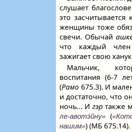
слушает благослове
это засчитывается
женщины тоже обяз
свечи. Обычай
ашк
что каждый чле
зажигает свою хану
Мальчик, кот
воспитания (6-7 ле
(
Рамо
675.3). И мале
и достаточно, что о
ночь… И
гэр
также м
(
ле-авотэ́йну»
«Кот
) (МБ 675.14).
нашим»