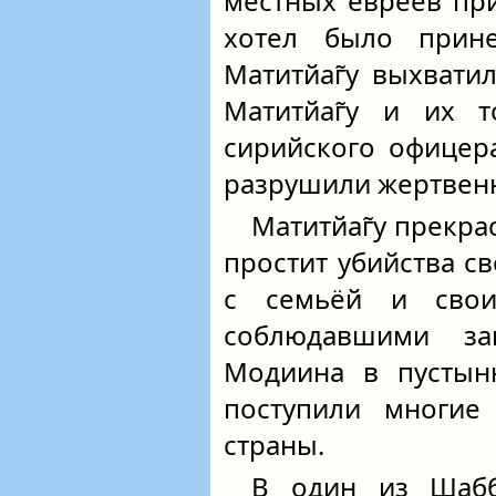
местных евреев пр
хотел было прин
Матитйаг̃у выхвати
Матитйаг̃у и их 
сирийского офицера
разрушили жертвен
Матитйаг̃у прекра
простит убийства с
с семьёй и свои
соблюдавшими з
Модиина в пустыню
поступили многие
страны.
В один из Шабб