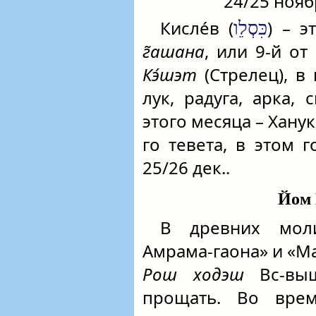
24/25 нояб
Кисле́в (
) – э
כִּסְלֵו
г̃ашана
, или 9-й от
Кэ́шэт
(Стрелец), в
лук, радуга, арка,
этого месяца – Ханук
го тевета, в этом г
25/26 дек..
Йом 
В древних моли
Амрама-гаона» и «Ма
Рош ходэш
Вс‑выш
прощать. Во вре