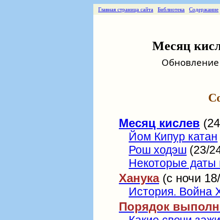
Главная страница сайта
Библиотека
Содержание
Месяц кисле
Обновление о
С
Месяц кислев
(24
Йом Кипур катан
Рош ходэш
(23/2
Некоторые даты
Ханука
(с ночи 18/
История. Война 
Порядок выполн