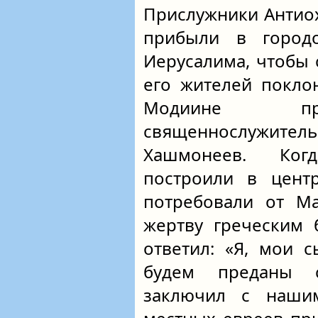
Прислужники Антио
прибыли в город
Иерусалима, чтобы 
его жителей покло
Модиине пра
священнослужите
Хашмонеев. Ког
построили в цент
потребовали от Ма
жертву греческим 
ответил: «Я, мои 
будем преданы с
заключил с наши