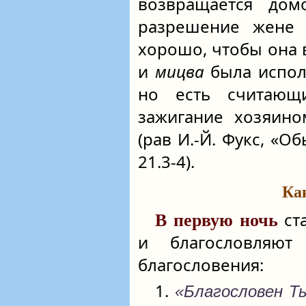
возвращается дом
разрешение жене 
хорошо, чтобы она
и
мицва
была испол
но есть считающ
зажигание хозяино
(рав И.-Й. Фукс, «
21.3-4).
Ка
ст
В первую ночь
и благословляют
благословения:
1.
«Благословен Ты