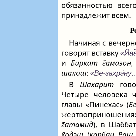
обязанностью всего
принадлежит всем.
Р
Начиная с вечерн
говорят вставку
«Йаа
и
Биркат г̃амазон
,
шалош
:
«Ве-захрэ́ну
В
Шахарит
гово
Четыре человека ч
главы «Пинехас» (
Б
жертвоприношени
г̃атамид
), в Шаббат
х̃одэш
(
корбан Рош 