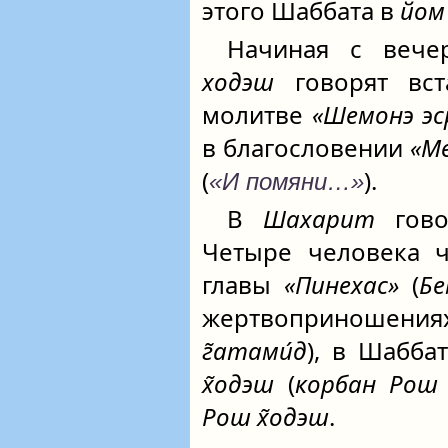
этого Шаббата в
йом
Начиная с вече
ходэш
говорят вс
молитве
«Шемонэ эс
в благословении
«М
(
).
«И помяни…»
В
Шахарит
гово
Четыре человека ч
главы
«Пинехас»
(
Бе
жертвоприношени
г̃атами́д
), в Шаббат
х̃одэш
(
корбан Рош 
Рош х̃одэш
.