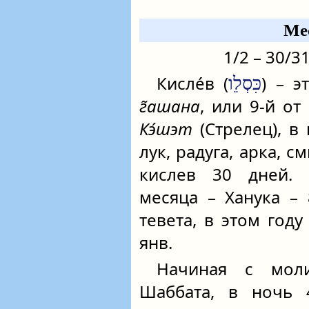
Ме
1/2 – 30/3
Кисле́в (
) – э
כִּסְלֵו
г̃ашана
, или 9-й от
Кэ́шэт
(Стрелец), в
лук, радуга, арка, с
кислев 30 дней. 
месяца – Ханука –
тевета, в этом году
янв.
Начиная с мо
Шаббата, в ночь 