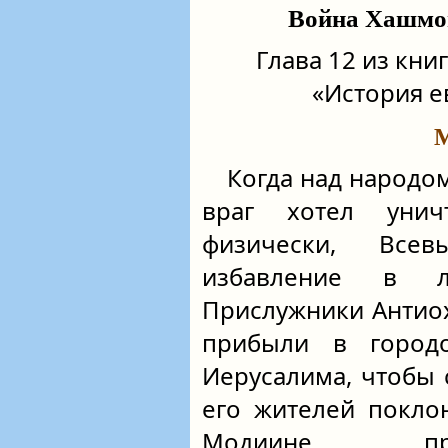
Война Хашмон
Глава 12 из кн
«История е
М
Когда над народом
враг хотел уни
физически, Все
избавление в л
Прислужники Антио
прибыли в город
Иерусалима, чтобы 
его жителей покло
Модиине пра