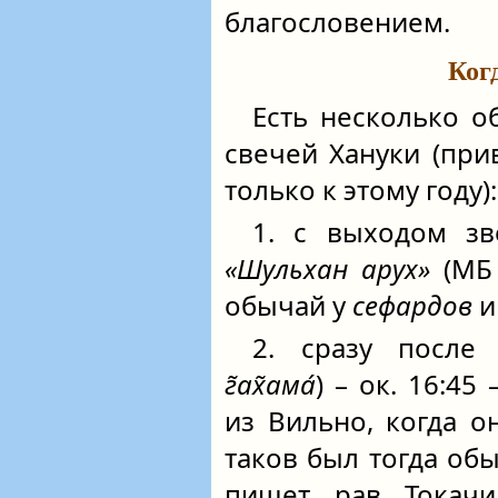
благословением.
Ког
Есть несколько о
свечей Хануки (пр
только к этому году):
1. с выходом зв
«Шульхан арух»
(МБ 
обычай у
сефардов
2. сразу после
г̃ах̃ама́
) – ок. 16:45
из Вильно, когда о
таков был тогда об
пишет рав Токачи