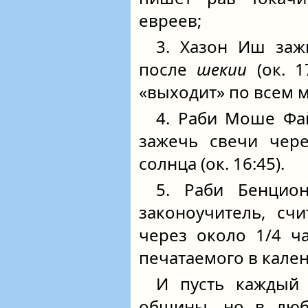
евреев;
3. Хазон Иш заж
после
шекии
(ок. 1
«выходит» по всем 
4. Раби Моше Фа
зажечь свечи чере
солнца (ок. 16:45).
5. Раби Бенцио
законоучитель, счи
через около 1/4 ч
печатаемого в календ
И пусть каждый
общины, но в люб