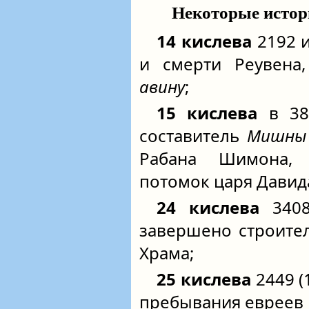
Некоторые истор
14 кислева
2192 и
и смерти Реувена,
авину
;
15 кислева
в 389
составитель
Мишны
Рабана Шимона, 
потомок царя Давид
24 кислева
3408 
завершено строите
Храма;
25 кислева
2449 (1
пребывания евреев 