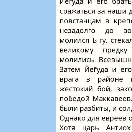
Йег̃уда и его брат
сражаться за наши 
повстанцам в креп
незадолго до в
молился Б‑гу, стек
великому предку
молились Всевышне
Затем Йег̃уда и е
врага в районе г
жестокий бой, зак
победой Маккавеев
были разбиты, и сол
Однако для евреев 
Хотя царь Антиох