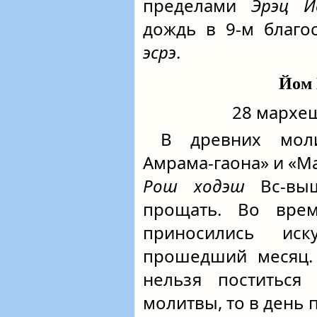
пределами
Эрэц И
дождь в 9-м благ
эсрэ
.
Йом 
28 мархеш
В древних моли
Амрама-гаона» и «Ма
Рош ходэш
Вс‑выш
прощать. Во вре
приносились ис
прошедший месяц.
нельзя поститься
молитвы, то в день