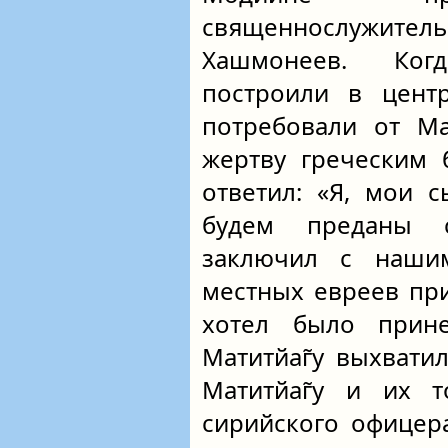
священнослужите
Хашмонеев. Ког
построили в цент
потребовали от Ма
жертву греческим 
ответил: «Я, мои 
будем преданы с
заключил с наши
местных евреев пр
хотел было прин
Матитйаг̃у выхвати
Матитйаг̃у и их 
сирийского офицера