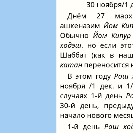
30 ноября/1 д
Днём 27 марх
ашкеназим
Йом Кип
Обычно
Йом Кипур
ходэш
, но если эт
Шаббат (как в наш
катан
переносится 
В этом году
Рош 
ноября /1 дек. и 1/
случаях 1-й день
Р
30‑й день, предыд
начало нового меся
1-й день
Рош хо