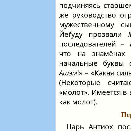
подчиняясь старше
же руководство от
мужественному сы
Йег̃уду прозвали
последователей –
что на знамёна
начальные буквы 
Ашэм
!» – «Какая си
(Некоторые счит
«молот». Имеется в в
как молот).
Пе
Царь Антиох пос