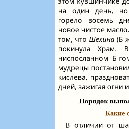
этом кувшинчике д
на один день, но
горело восемь дн
новое чистое масло.
том, что
Шехина
(Б-
покинула Храм. 
ниспосланном Б-го
мудрецы постановил
кислева, празднова
дней, зажигая огни 
Порядок выпо
Какие 
В отличии от ша