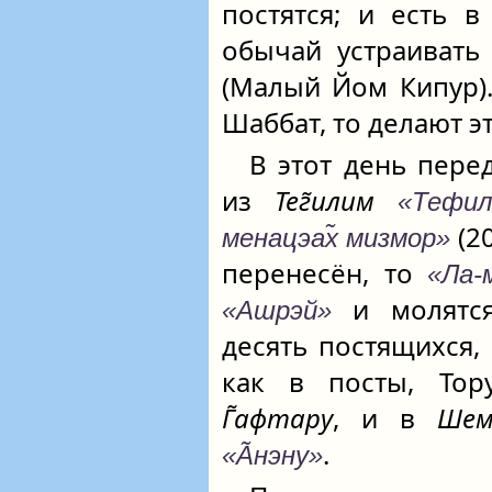
постятся; и есть 
обычай устраиват
(Малый Йом Кипур)
Шаббат, то делают э
В этот день пер
из
Тег̃илим
«Тефила
(2
менацэах̃ мизмор»
перенесён, то
«Ла-
и молят
«Ашрэй»
десять постящихся,
как в посты, То
Г̃афтару
, и в
Шем
.
«А̃нэну»