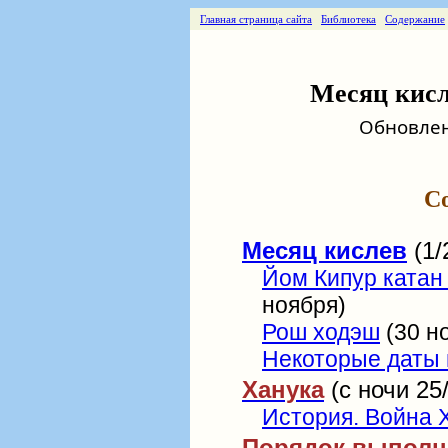
Главная страница сайта
Библиотека
Содержание
Месяц кисле
Обновлени
С
Месяц кислев
(1/
Йом Кипур катан
ноября)
Рош ходэш
(30 но
Некоторые даты
Ханука
(с ночи 25/
История. Война 
Порядок выполн