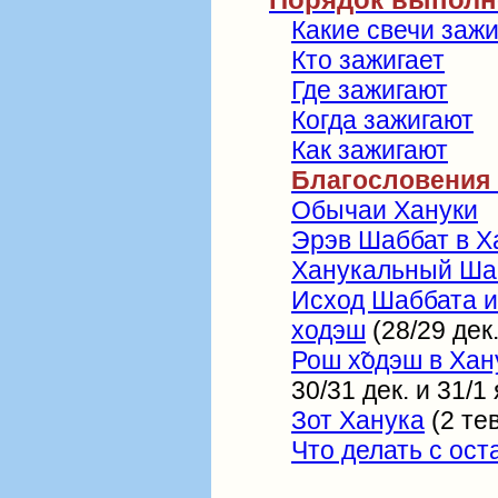
Какие свечи заж
Кто зажигает
Где зажигают
Когда зажигают
Как зажигают
Благословения 
Обычаи Хануки
Эрэв Шаббат в Х
Ханукальный Ша
Исход Шаббата и
ходэш
(28/29 дек.
Рош х̃одэш в Хан
30/31 дек. и 31/1 
Зот Ханука
(2 тев
Что делать с ос