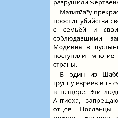
разрушили жертвен
Матитйаг̃у прекра
простит убийства с
с семьёй и свои
соблюдавшими з
Модиина в пустыню
поступили многие
страны.
В один из Шабб
группу евреев в ты
в пещере. Эти люд
Антиоха, запреща
отцов. Посланцы 
мужчин, женщин и 