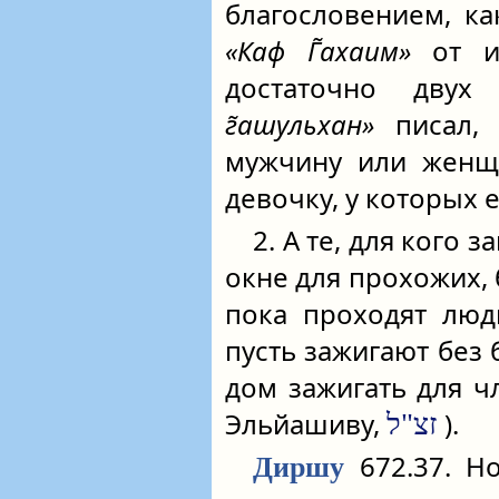
благословением, ка
«Каф Г̃ахаим»
от 
достаточно дву
г̃ашульхан»
писал, 
мужчину или женщ
девочку, у которых 
2. А те, для кого 
окне для прохожих, 
пока проходят люд
пусть зажигают без 
дом зажигать для ч
Эльйашиву,
).
זצ"ל
672.37. Но
Диршу