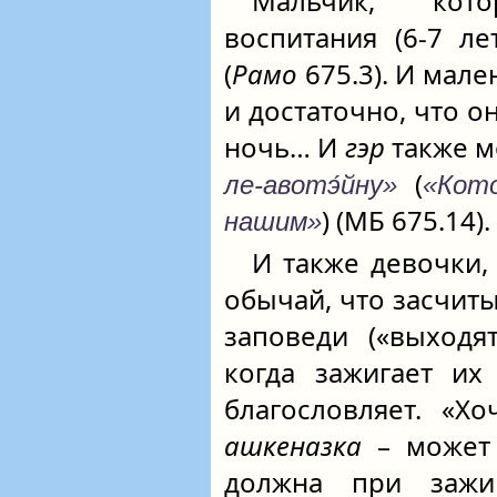
Мальчик, кот
воспитания (6-7 ле
(
Рамо
675.3). И мале
и достаточно, что о
ночь… И
гэр
также м
(
ле-авотэ́йну»
«Кот
) (МБ 675.14).
нашим»
И также девочки,
обычай, что засчит
заповеди («выходят
когда зажигает их
благословляет. «Х
ашкеназка
– может 
должна при зажи