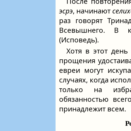
После повторен
эсрэ
, начинают
сели
раз говорят Трина
Всевышнего. В
(Исповедь).
Хотя в этот день
прощения удостаивае
евреи могут искупа
случаях, когда исп
только на избр
обязанностью всего
принадлежит всем.
Р