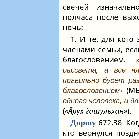
свечей изначаль
полчаса после вых
ночь:
1. И те, для кого
членами семьи, есл
благословением.
рассвета, а все ч
правильно будет ра
(МБ
благословением»
одного человека, и 
(
«А̃рух г̃ашульхан»
).
672.38. Ког
Диршу
кто вернулся позд