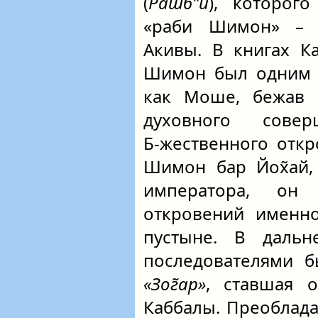
(
Рашб"и
), которог
«раби Шимон» – 
Акивы. В книгах К
Шимон был одним 
как Моше, бежав о
духовного сове
Б‑жественного откр
Шимон бар Йох̃ай,
императора, он 
откровений именн
пустыне. В даль
последователями б
«Зог̃ар»
, ставшая 
Каббалы. Преобладае