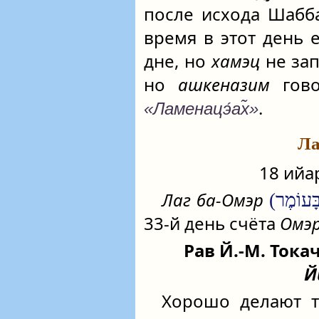
после исхода Шабб
время в этот день 
дне, но
хамэц
не зап
но
ашкеназим
гово
.
«Ламенацэ́ах̃»
Ла
18 ийа
Лаг ба-Омэр
33-й день счёта
Омэ
Рав Й.-М. Ток
Й
Хорошо делают те