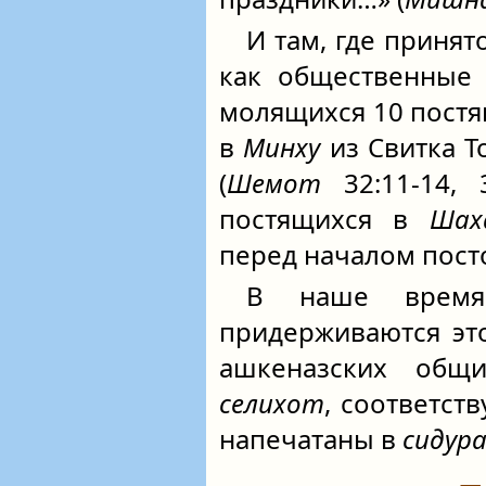
И там, где принят
как общественные 
молящихся 10 постя
в
Минху
из Свитка То
(
Шемот
32:11-14, 3
постящихся в
Шах
перед началом пост
В наше время
придерживаются эт
ашкеназских об
селихот
, соответст
напечатаны в
сидур