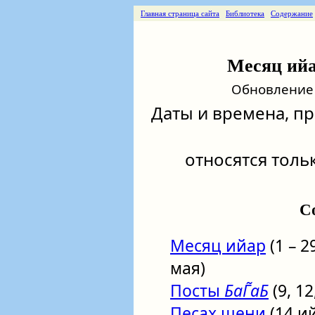
Главная страница сайта
Библиотека
Содержание
Месяц ийар
Обновление о
Даты и времена, п
относятся тольк
С
Месяц ийар
(1 – 2
мая)
Посты
БаГ̃аБ
(9, 12
Песах шени
(14 ий