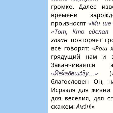
громко. Далее из
времени зарожд
произносят
«Ми ше-
«Тот, Кто сделал
хазан
повторяет гр
все говорят: «
Рош 
грядущий нам и в
Заканчиваетс
(«О
«Йех̃адешэ́г̃у…»
благословен Он, 
Исраэля для жизни 
для веселия, для с
скажем:
Амэ́н
!»