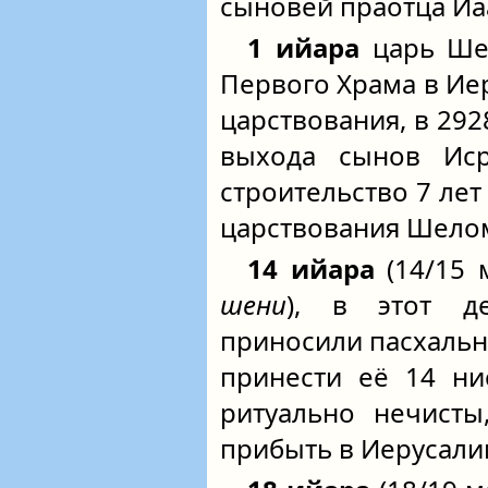
сыновей праотца Йа
1 ийара
царь Шел
Первого Храма в Иер
царствования, в 2928
выхода сынов Иср
строительство 7 лет
царствования Шело
14 ийара
(14/15 
шени
), в этот д
приносили пасхальну
принести её 14 ни
ритуально нечисты
прибыть в Иерусали