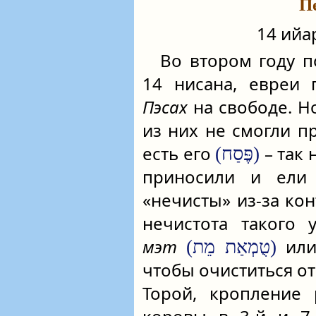
П
14 ийа
Во втором году п
14 нисана, евреи 
Пэсах
на свободе. Н
из них не смогли п
есть его
– так 
(פֶּסַח)
приносили и ел
«нечисты» из-за ко
нечистота такого 
мэт
ил
(טֻמְאַת מֵת)
чтобы очиститься от
Торой, кропление 