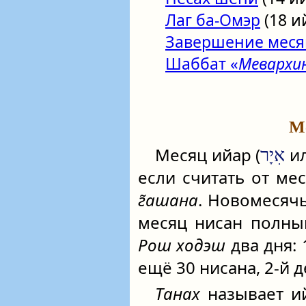
Лаг ба-Омэр
(18 и
Завершение месяц
Шаббат «
Мевархи
М
Месяц ийар (
и
אִיָר
если считать от ме
г̃ашана
. Новомесячь
месяц нисан полный
Рош ходэш
два дня: 
ещё 30 нисана, 2‑й де
Танах
называет 