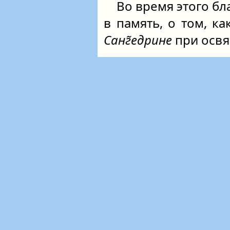
Во время этого бл
в память, о том, к
Санг̃едрине
при осв