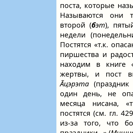
поста, которые наз
Называются они т
второй (
б
эт
), пяты
недели (понедельни
Постятся «т.к. опас
пиршества и радос
находим в книге 
жертвы, и пост в
А̃цэрэта
(праздни
один день, не опа
месяца нисана, «
постятся (см. гл. 4
из-за того, что б
праздники…» (
Мишна