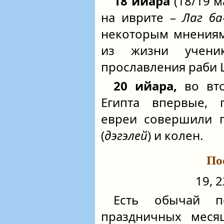
18 ийара
(18/19 м
на иврите –
Лаг ба
некоторым мнениям
из жизни учени
прославления раби 
20 ийара,
во вто
Египта впервые, 
евреи совершили п
(
дэгэлей
) и колен.
По
19, 
Есть обычай п
праздничных меся