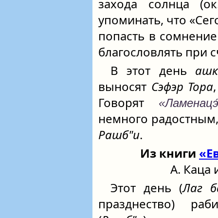
захода солнца (ок
упоминать, что «Се
попасть в сомнение
благословлять при с
В этот день
ашк
выносят
Сэфэр Тора
Говорят
«Ламенацэ́
немного радостным, 
Рашб"и
.
Из книги
«Е
А. Каца 
Этот день (
Лаг б
празднество) ра