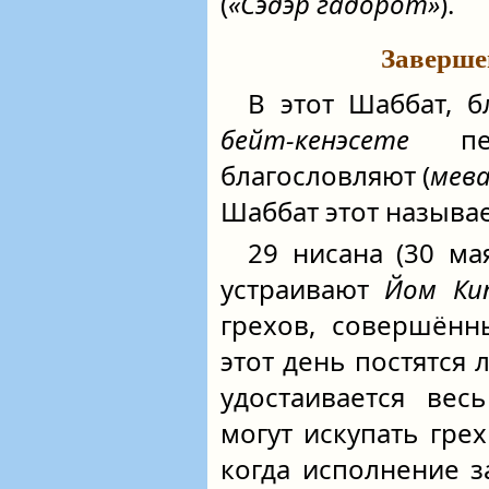
(
«Сэдэр г̃адорот»
).
Заверше
В этот Шаббат, 
бейт-кенэсете
пер
благословляют (
мев
Шаббат этот называе
29 нисана (30 ма
устраивают
Йом Ки
грехов, совершённ
этот день постятся
удостаивается вес
могут искупать грех
когда исполнение 