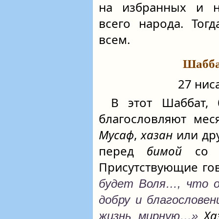
на избранных и н
всего народа. Тог
всем.
Шабба
27 ниса
В этот Шаббат
благословляют мес
Мусаф
,
хазан
или др
перед
бимой
со С
Присутствующие го
будет Воля…, что 
добру и благословен
Ха
жизнь мирную…»