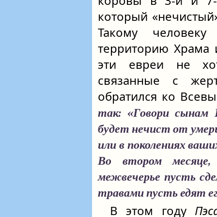
коровы в 3-й и 7-
который «нечистый
Такому человеку
территорию Храма 
эти евреи не хот
связанные с же
обратился ко Всев
так: «Говори сынам 
будет нечист от умерш
или в поколениях ваших
Во втором месяце,
межвечерье пусть сде
травами пусть едят е
В этом году
Пэс