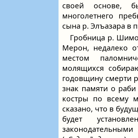
своей основе, 
многолетнего пре
сына р. Элъазара в 
Гробница р. Шимо
Мерон, недалеко от
местом паломнич
молящихся собира
годовщину смерти р
знак памяти о раб
костры по всему м
сказано, что в буду
будет установл
законодательны