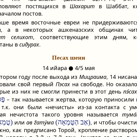
словляют постящихся в
Шахарит
в Шаббат, к
началом постов.
аше время восточные евреи не придерживаютс
я, а в некоторых ашкеназских общинах чи
ит
селихот
, соответствующие этим дням, к
таны в
сидурах
.
Песах шени
14 ийара ● 4/5 мая
втором году после выхода из
Мицраима
, 14 нисан
новали свой первый
Пэсах
на свободе. Но оказало
рые из них не смогли принести в этот день
пэ́са
פֶּ
– так называется жертва, которую приносили 
, т.к. они были «нечисты» из-за контакта с у
ная нечистота такого уровня называется
тума
(אַב הַטֻּמְאָה)
(טֻמְאַת מֵת)
или
ав г̃ату́ма
, и чтобы очисти
жно, как предписано Торой, кропление растворо