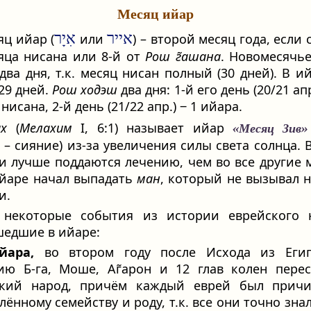
Месяц ийар
אייר
אִיָר
яц ийар (
или
) – второй месяц года, если 
яца нисана или 8-й от
Рош г̃ашана
. Новомесячь
 два дня, т.к. месяц нисан полный (30 дней). В и
 29 дней.
Рош ходэш
два дня: 1‑й его день (20/21 апр
нисана, 2‑й день (21/22 апр.) ‒ 1 ийара.
ах
(
Мелахим
I, 6:1) называет ийар
«Месяц Зив»
 – сияние) из-за увеличения силы света солнца. 
и лучше поддаются лечению, чем во все другие 
 ийаре начал выпадать
ман
, который не вызывал 
и.
 некоторые события из истории еврейского н
едшие в ийаре:
йара,
во втором году после Исхода из Егип
ию Б‑га, Моше, Аг̃арон и 12 глав колен пере
ский народ, причём каждый еврей был причи
лённому семейству и роду, т.к. все они точно зна