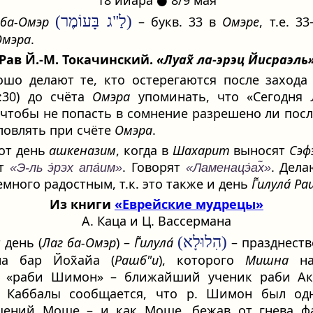
18 ийара ● 8/9 мая
(לַ"ג בָּעוֹמֶר)
 ба-Омэр
– букв. 33 в
Омэре
, т.е. 3
Омэра
.
Рав Й.-М. Токачинский.
«Луах̃ ла-эрэц Йисраэль
ошо делают те, кто остерегаются после захода
9:30) до счёта
Омэра
упоминать, что «Сегодня
 чтобы не попасть в сомнение разрешено ли посл
ловлять при счёте
Омэра
.
от день
ашкеназим
, когда в
Шахарит
выносят
Сэф
ят
. Говорят
. Дела
«Э-ль э́рэх апа́им»
«Ламенацэ́ах̃»
емного радостным, т.к. это также и день
Г̃илула́
Ра
Из книги
«Еврейские мудрецы»
А. Каца и Ц. Вассермана
(הִלוּלָא)
 день (
Лаг ба-Омэр
) –
Г̃илула́
– празднеств
а бар Йох̃айа (
Рашб"и
), которого
Мишна
на
о «раби Шимон» – ближайший ученик раби Ак
х Каббалы сообщается, что р. Шимон был од
щений Моше – и как Моше, бежав от гнева фа