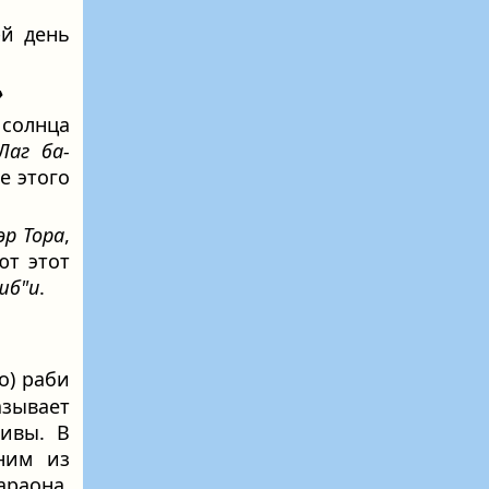
3-й день
»
 солнца
Лаг ба-
е этого
эр Тора
,
ют этот
шб"и
.
о) раби
зывает
ивы. В
ним из
раона,