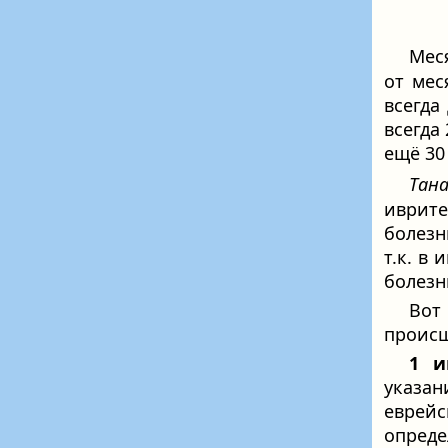
Мес
от мес
всегда
всегда
ещё 30 
Тан
иврите
болезн
т.к. в
болезн
Вот
происш
1 и
указан
еврей
опреде