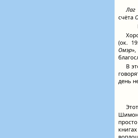
Лаг
счёта
Хор
(ок. 1
Омэр
»,
благос
В эт
говор
день н
Этот
Шимон
прост
книга
вопло