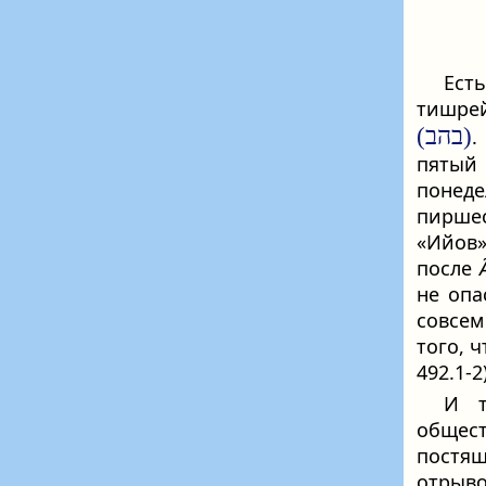
Ест
тишрей
(בהב)
.
пятый 
понеде
пиршес
«Ийов»
после
не опа
совсем
того, 
492.1-2)
И т
общес
постя
отрыв