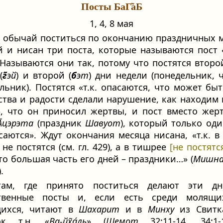
Посты БаГ̃аБ
1, 4, 8 мая
ь обычай поститься по окончанию праздничных 
 и нисан три поста, которые называются пост 
 Называются они так, потому что постятся второй
(
г̃
эй
) и второй (
б
эт
) дни недели (понедельник, ч
льник). Постятся «т.к. опасаются, что может быт
тва и радости сделали нарушение, как находим 
, что он приносил жертвы, и пост вместо жер
А̃цэрэта
(праздник
Шавуот
), который только оди
саются». Ждут окончания месяца нисана, «т.к. в
 не постятся (см. гл. 429), а в тишрее
[не постятс
что большая часть его дней – праздники…» (
Мишна
.
ам, где принято поститься делают эти дн
твенные посты и, если есть среди молящи
щихся, читают в
Шахарит
и в
Минху
из Свитк
ок т.н. «
Ва-йх̃а́ль
» (
Шемот
32:11-14, 34:1-