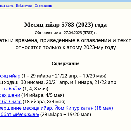
ница сайта
Библиотека
Содержание
Месяц ийар 5783 (2023) года
Обновление от 27.04.2023 (5783) г.
аты и времена, приведенные в оглавлении и текст
относятся только к этому 2023-му году
Содержание
сяц ийар
(1 – 29 ийара • 21/22 апр. – 19/20 мая)
 ходэш: 30 нисана, 20/21 апр. и 1 ийара, 21/22 апр.
сты
БаГ̃аБ
(1, 4, 8 мая)
сах шени
(14 ийара, 4/5 мая)
г ба-Омэр
(18 ийара, 8/9 мая)
вершение месяца ийар. Йом Кипур катан (18 мая)
ббат «
Мевархин
»
(29 ийара ‒ 19/20 мая)