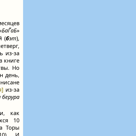
месяцев
«
БаГ̃аБ
»
 (
б
эт
),
етверг,
ь из-за
в книге
твы. Но
н день,
 нисане
я]
из-за
 берура
и, как
хся 10
а Торы
10). И