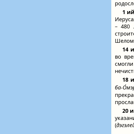
родосл
1 и
Иеруса
– 480 
строит
Шелом
14 
во вре
смогли
нечист
18 
ба-О́мэ
прекр
просла
20 
указан
(
дэгэле