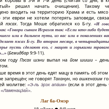
й коровы в 3-й и 7-й день (считая со дня, в 
стый» решил начать очищение). Такому че
ено входить на территорию Храма и есть мясо
 эти евреи не хотели потерять заповеди, связ
ой
пэсах
. Тогда Моше обратился ко Б‑гу.
«И гов
к: «Говори сынам Исраэля так: «Если кто-либо буде
шего или в дальнем пути, из вас или в поколениях в
делает пэсах Б‑гу. Во втором месяце, в четырнадцаты
ерье пусть сделают его, с мацот и горькими травам
(
Бемидбар
9:9-11).
о…»
том году
Пэсах шэни
выпал на
йом шиши
– день
том.
ше время в этот день едят мацу в память об этом 
е запрещён; не говорят
Таханун
, но
ашкеназим
го
ей молитве:
(если в этот день
«Э-ль э́рэх апа́им»
и
.
«Ламенацэ́ах̃»
Лаг ба-Омэр