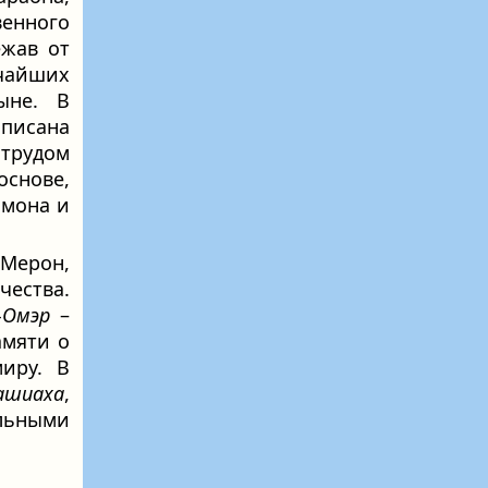
венного
ежав от
чайших
ыне. В
аписана
трудом
основе,
имона и
Мерон,
чества.
-Омэр
–
амяти о
иру. В
ашиаха
,
ельными