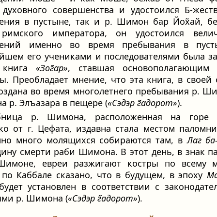
 духовного совершенства и удостоился Б‑жест
ения в пустыне, так и р. Шимон бар Йох̃ай, б
 римского императора, он удостоился вели
вений именно во время пребывания в пуст
йшем его учениками и последователями была з
 книга
«Зог̃ар»
, ставшая основополагающим 
ы. Преобладает мнение, что эта книга, в своей 
оздана во время многолетнего пребывания р. Ш
на р. Элъазара в пещере (
«Сэдэр г̃адорот»
).
бница р. Шимона, расположенная на горе 
ко от г. Цефата, издавна стала местом паломни
нно много молящихся собираются там, в
Лаг ба
ину смерти раби Шимона. В этот день, в знак п
Шимоне, евреи разжигают костры по всему м
 по Каббале сказано, что в будущем, в эпоху
М
будет установлен в соответствии с законодат
ми р. Шимона (
«Сэдэр г̃адорот»
).