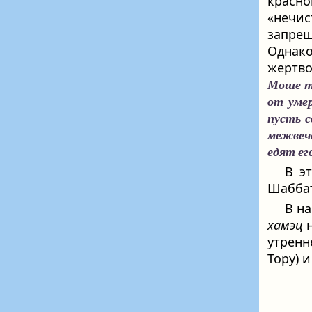
красно
«нечи
запрещ
Однако
жертв
Моше та
от умер
пусть с
межвеч
едят ег
В э
Шабба
В на
хамэц
н
утренн
Тору) 