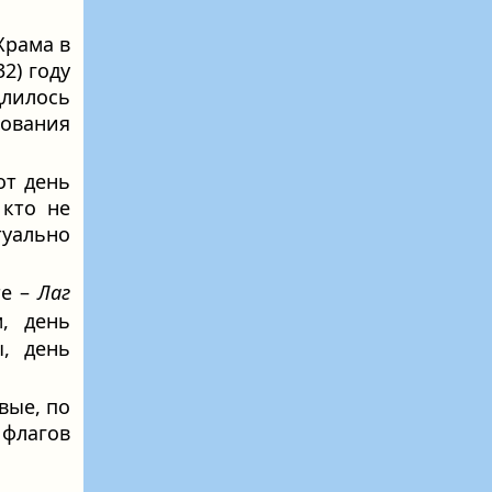
Храма в
2) году
Длилось
вования
тот день
 кто не
туально
те –
Лаг
, день
, день
вые, по
флагов