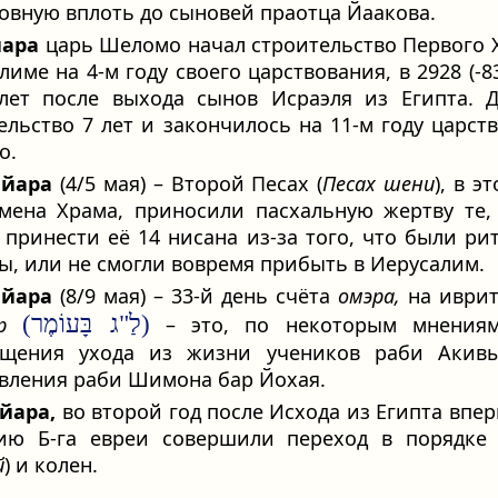
овную вплоть до сыновей праотца Йаакова.
йара
царь Шеломо начал строительство Первого 
лиме на 4-м году своего царствования, в 2928 (-83
лет после выхода сынов Исраэля из Египта. 
ельство 7 лет и закончилось на 11-м году царст
о.
ийара
(4/5 мая) – Второй Песах (
Песах шени
), в э
мена Храма, приносили пасхальную жертву те,
 принести её 14 нисана из-за того, что были ри
ы, или не смогли вовремя прибыть в Иерусалим.
ийара
(8/9 мая) – 33-й день счёта
омэра,
на иври
(לַ"ג בָּעוֹמֶר)
р
– это, по некоторым мнениям
ащения ухода из жизни учеников раби Акивы
вления раби Шимона бар Йохая.
ийара,
во второй год после Исхода из Египта впер
ию Б‑га евреи совершили переход в порядке 
й
) и колен.