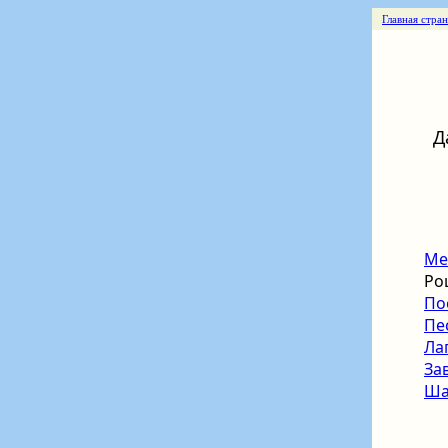
Главная стра
Д
Ме
Рош
По
Пе
Ла
За
Ша