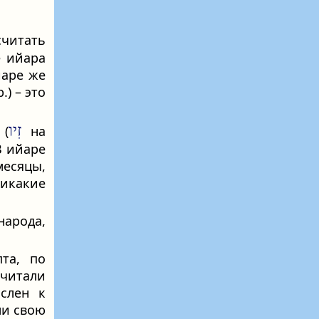
считать
е ийара
йаре же
.) – это
זִיו
(
на
В ийаре
месяцы,
никакие
арода,
та, по
считали
слен к
ли свою