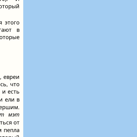
оторый
я этого
тают в
оторые
а, евреи
сь, что
х
и есть
и ели в
мершим.
́т мэт
ться от
м пепла