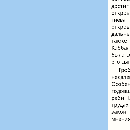
достиг
откров
гнева
откро
дальне
также
Каббал
была с
его сы
Гро
недале
Особе
годовщ
раби 
трудах
закон 
мнения