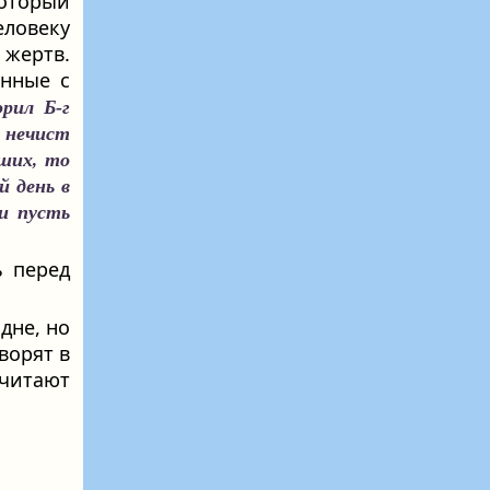
который
ловеку
 жертв.
анные с
орил Б‑г
т нечист
аших, то
й день в
и пусть
 перед
дне, но
ворят в
 читают