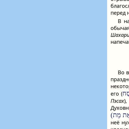
благо
перед 
В н
обыча
Шахар
напеча
Во 
празд
некото
סַח
его (
Пэсах
)
Духов
неё ну