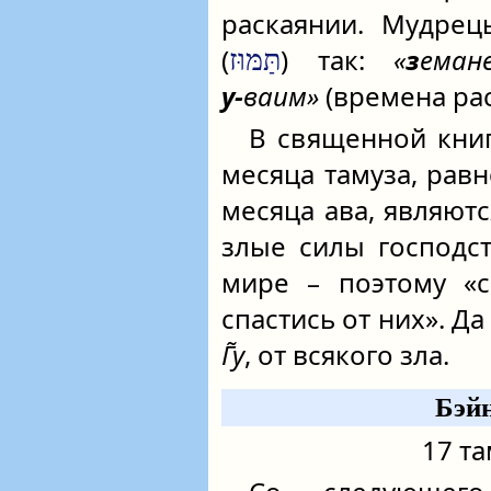
раскаянии. Мудрец
(
) так:
«
з
ема
תַּמּוּז
у‑
ваим»
(времена ра
В священной кни
месяца тамуза, рав
месяца ава, являютс
злые силы господс
мире – поэтому «с
спастись от них». Д
Г̃у
, от всякого зла.
Бэйн
17 та