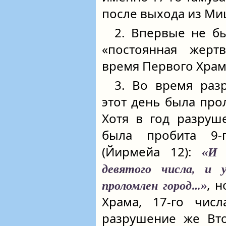
после выхода из Ми
2. Впервые не б
«постоянная жертв
время Первого Храм
3. Во время раз
этот день была про
Хотя в год разруш
была пробита 9‑
(Йирмейа 12):
«И 
девятого числа, и у
, 
проломлен город…»
Храма, 17-го чис
разрушение же Вто