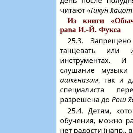
день после полуд
читают
«Тикун х̃ацот
Из книги «Обыч
рава И.-Й. Фукса
25.3. Запреще
танцевать или 
инструментах. И
слушание музыки 
ашкеназим
, так и 
специалиста пер
разрешена до
Рош х
25.4. Детям, кот
обучения, можно р
нет радости (напр., в