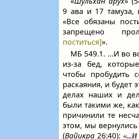
«
Шульхан арух
» (
9 ава и 17 тамуза,
«Все обязаны пост
запрещено пр
поститься]
».
МБ 549.1. …И во в
из-за бед, которы
чтобы пробудить с
раскаяния, и будет
делах наших и дел
были такими же, как
причинили те несча
этом, мы вернулись 
(
Вайикра
26:40):
«...