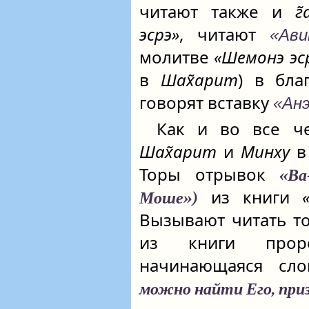
читают также и
г
эсрэ»
, читают
«Ави
молитве
«Шемонэ эс
в
Шах̃арит
) в бл
говорят вставку
«Ан
Как и во все че
Шах̃арит
и
Минху
в 
Торы отрывок
«Ва
из книги
Моше»)
Вызывают читать т
из книги проро
начинающаяся сл
можно найти Его, приз