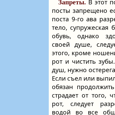
В этот п
Запреты.
посты запрещено ес
поста 9‑го ава раз
тело, супружеская 
обувь, однако зд
своей душе, следу
этого, кроме ношен
рот и чистить зубы
душ, нужно остерега
Если съел или выпи
обязан продолжить
страдает от того, 
рот, следует раз
водой во все общ