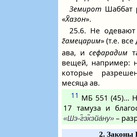
Земирот
Шаббат 
«
Х̃азон
».
25.6. Не одеваю
г̃амецарим
» (т.е. вс
ава, и
сефарадим
та
вещей, например: н
которые разреше
месяца ав.
11
МБ 551 (45)… Н
17 тамуза и благо
– раз
«Шэ-г̃эх̃эйа́ну»
2. Законы 