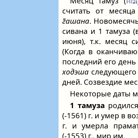
Месяц таму́з (
ּמּוּז
считать от месяц
г̃ашана
. Новомесячь
сивана и 1 тамуза (
июня), т.к. месяц с
(Когда в оканчива
последний его день
ходэша
следующего м
дней. Созвездие мес
Некоторые даты м
1 тамуза
родился
(-1561) г. и умер в в
г. и умерла прама
(-1553) г., мир им.