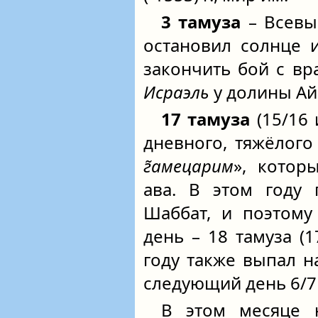
3 тамуза
– Всевы
остановил солнце 
закончить бой с в
Исраэль
у долины Ай
17 тамуза
(15/16 
дневного, тяжёлого
г̃амецарим
», котор
ава. В этом году 
Шаббат, и поэтому
день – 18 тамуза (1
году также выпал н
следующий день 6/7 
В этом месяце 