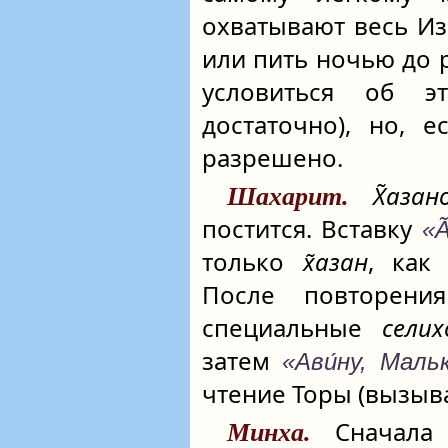
охватывают весь Изр
или пить ночью до 
условиться об 
достаточно), но, 
разрешено.
Х̃азан
Шахарит.
постится. Вставку
«А
только
х̃азан
, как
После повторен
специальные
сели
затем
«Ави́ну, Мальк
чтение Торы (вызыва
Сначала 
Минха.