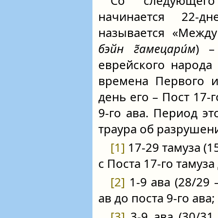
Со следующего
начинается 22-д
называется «Между
бэйн г̃амецари́м
) –
еврейского народа
времена Первого и
день его – Пост 17‑
9‑го ава. Период э
траура об разрушен
[1]
17-29 тамуза (1
с Поста 17‑го тамуза
[2]
1-9 ава (28/29 –
ав до поста 9‑го ава;
[3]
3-9 ава (30/31 