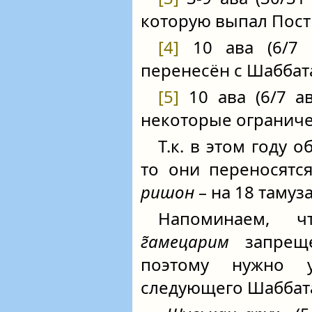
которую выпал Пост 
[4]
10 ава (6/7 а
перенесён с Шаббат
[5]
10 ава (6/7 а
некоторые ограниче
Т.к. в этом году 
то они переносятс
ришон
– на 18 тамуза
Напоминаем,
г̃амецарим
запреще
поэтому нужно 
следующего Шаббата