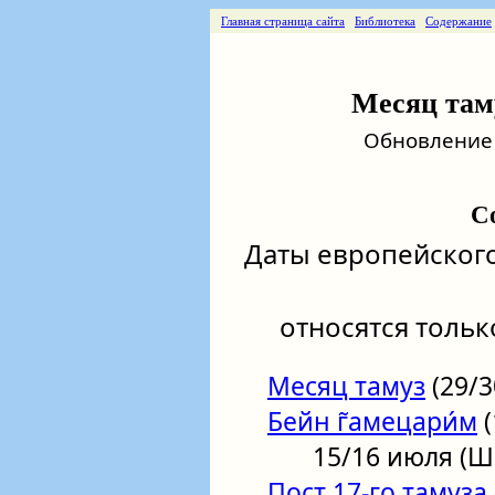
Главная страница сайта
Библиотека
Содержание
Месяц таму
Обновление о
С
Даты европейског
относятся только
Месяц тамуз
(29/3
Бейн г̃амецари́м
(
15/16 июля (Шабб
Пост 17-го тамуза