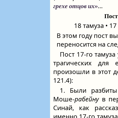
…
грехе отцов их»
Пост
18 тамуза • 17
В этом году пост в
переносится на сл
Пост 17‑го тамуза
трагических для 
произошли в этот д
121.4):
1. Были разбиты
Моше-
рабейну
в пер
Синай, как расска
именно 17‑го тамуза (