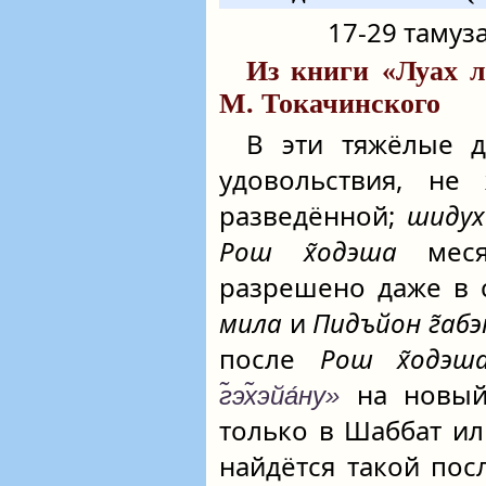
17-29 тамуза
Из книги «Луах л
М. Токачинского
В эти тяжёлые 
удовольствия, не 
разведённой;
шидух
Рош х̃одэша
меся
разрешено даже в 
мила
и
Пидъйон г̃абэ
после
Рош х̃одэш
на новый
г̃эх̃эйа́ну»
только в Шаббат ил
найдётся такой пос