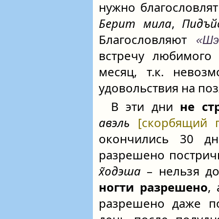
нужно благословля
Берит мила
,
Пидъй
Благословляют
«Шэ-
встречу любимого 
месяц, т.к. невоз
удовольствия на поз
В эти дни
не ст
авэль
[скорбящий 
окончились 30 
разрешено пострич
х̃одэша
– нельзя до
ногти разрешено
,
разрешено даже 