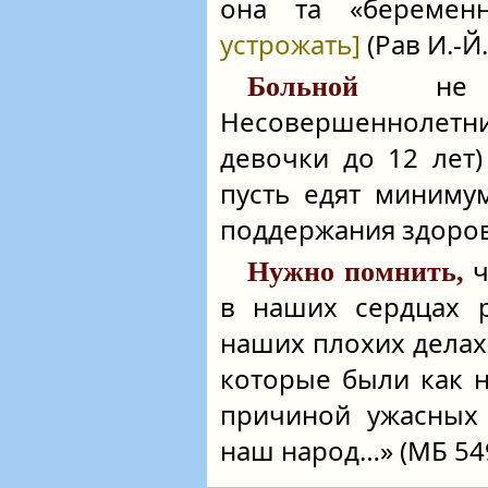
она та «береме
устрожать]
(Рав И.-Й.
не об
Больной
Несовершеннолетни
девочки до 12 лет)
пусть едят миниму
поддержания здоров
ч
Нужно помнить,
в наших сердцах р
наших плохих делах
которые были как н
причиной ужасных 
наш народ…» (МБ 549