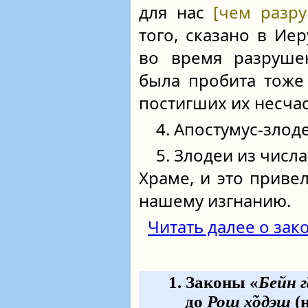
для нас
[чем разр
того, сказано в Ие
во время разруше
была пробита тоже 
постигших их несчас
4. Апостумус-злод
5. Злодеи из числ
Храме, и это приве
нашему изгнанию.
Читать далее о зако
1. Законы «
Бейн 
до
Рош х̃одэш
(