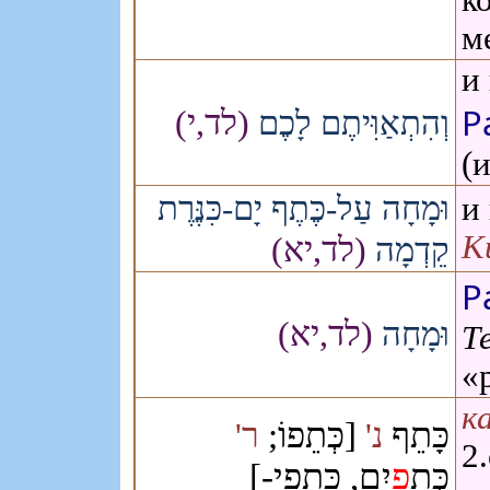
к
м
и
Р
(לד,י)
וְהִתְאַוִּיתֶם לָכֶם
(
וּמָחָה עַל-כֶּתֶף יָם-כִּנֶּרֶת
и
К
(לד,יא)
קֵדְמָה
Р
(לד,יא)
וּמָחָה
Т
«
к
כָּתֵף
[כְּתֵפוֹ;
נ'
ר'
2
כְּתֵ
פַ
יִם, כִּתפֵי-]