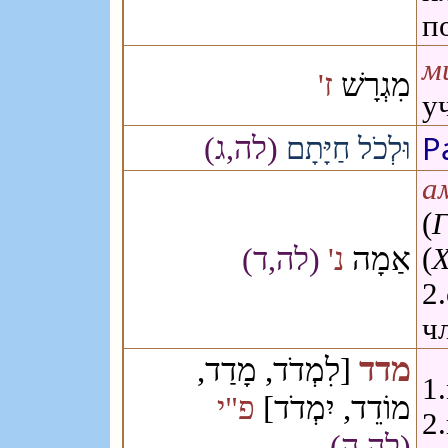
п
м
מִגְרָשׁ
ז'
у
Р
(לה,ג)
וּלְכֹל חַיָּתָם
ам
(
Г
אַמָה
נ'
(לה,ד)
(
Х
2
ч
מדד
[לִמְדֹד, מָדַד,
1
מוֹדֵד, יִמְדֹד]
פ"י
2
(לה,ה)