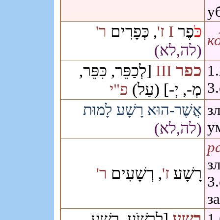
у
כֹּ
פֶר
, כְּפָרִים
ר'
ז'
I
к
(לה,לא)
כפר
[לְכַפֵּר, כִּפֵּר,
III
1
3
מְ-, יְ-] (עַל)
פ"י
אֲשֶׁר-הוּא רָשָׁע לָמוּת
з
у
(לה,לא)
ра
з
רָשָׁע
, רְשָׁעִים
ז'
ר'
3
з
רשע
[לִרְשֹׁעַ, רָשַׁע,
1