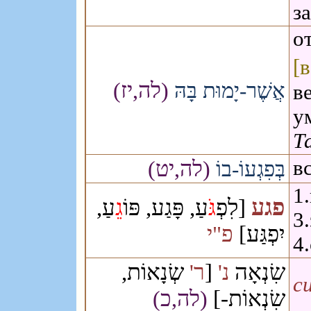
з
о
[
(לה,יז)
אֲשֶׁר-יָמוּת בָּהּ
в
у
Т
(לה,יט)
в
בְּפִגְעוֹ-בוֹ
1
פגע
[לִפְ
גֹּ
עַ, פָּגַע, פּוֹ
גֵ
עַ,
3
יִפְגַּע]
פ"י
4
שְׂנָאוֹת,
[
שִׂנְאָה
נ'
ר'
си
שִׂנְאוֹת-]
(לה,כ)