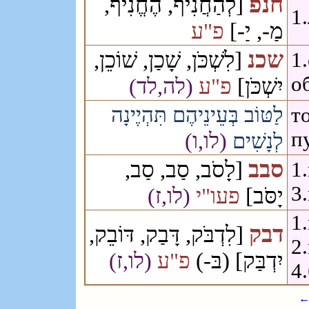
חנפ
[לְהַחֲנִיף, הֶחֱנִיף,
1
מַ-, יַ-]
פ"ע
שכנ
[לִשְׁכֹּן, שָׁכַן, שׁוֹכֵן,
1
о
יִשְׁכֹּן]
פ"ע
(לה,לד)
לַטּוֹב בְּעֵינֵיהֶם תִּהְיֶינָה
т
п
(לו,ו)
לְנָשִׁים
סבב
[לָסֹב, סַב, סַב,
1
3
יָסֹּב]
פעו"י
(לו,ז)
1
דבק
[לִדְבֹּק, דָּבַק, דּוֹבֵק,
2
יִדְבַּק] (בּ-)
פ"ע
(לו,ז)
4