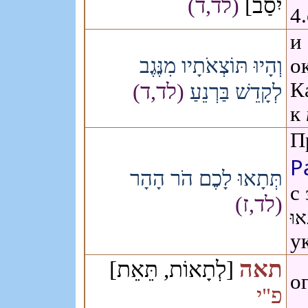
יִסַב]
(לד,ד)
4
и 
וְהָיוּ תּוֹצְאֹתָיו מִנֶּגֶב
о
К
(לד,ד)
לְקָדֵשׁ בַּרְנֵעַ
к
П
Р
תְּתָאוּ לָכֶם הֹר הָהָר
с 
(לד,ז)
אוּ
у
תאה
[לְתָאוֹת, תֵּאֵת]
о
פ"י