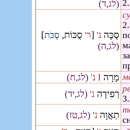
2
(לג,ד)
су
2
]
סֻכּוֹת,
[
סֻכָּה
נ'
ר'
סֻכֹּת
п
м
(לג,ה)
з
п
מָרָה
(לג,ח)
נ'
I
м
р
רְפִידָה
נ'
(לג,יד)
3
т
תַאֲוָה
נ'
(לג,טז)
с