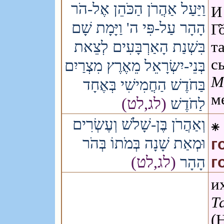
וַיַּעַל אַהֲרֹן הַכֹּהֵן אֶל-הֹר
И
הָהָר עַל-פִּי ה' וַיָּמָת שָׁם
Г
בִּשְׁנַת הָאַרְבָּעִים לְצֵאת
т
с
בְּנֵי-יִשְׂרָאֵל מֵאֶרֶץ מִצְרַיִם
М
בַּחֹדֶשׁ הַחֲמִישִׁי בְּאֶחָד
м
(לג,לט)
לַחֹדֶשׁ
וְאַהֲרֹן בֶּן-שָׁלֹשׁ וְעֶשְׂרִים
⁕
וּמְאַת שָׁנָה בְּמֹתוֹ בְּהֹר
г
(לג,לט)
הָהָר
г
и
Т
(