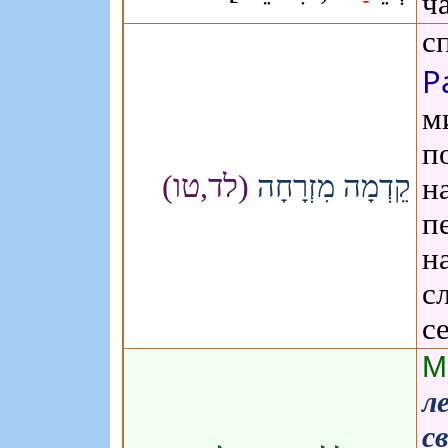
ч
с
Р
м
п
(לד,טו)
קֵדְמָה מִזְרָחָה
н
п
н
с
с
М
л
с