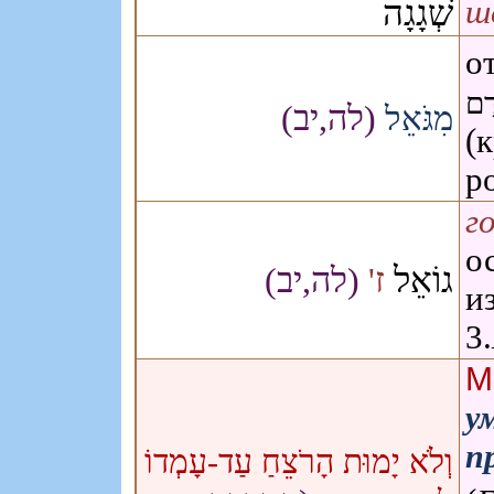
שְׁגָגָה
ш
о
ָם
(לה,יב)
מִגֹּאֵל
(
р
го
о
גוֹאֵל
ז'
(לה,יב)
и
3.
М
у
п
וְלֹא יָמוּת הָרֹצֵחַ עַד-עָמְדוֹ