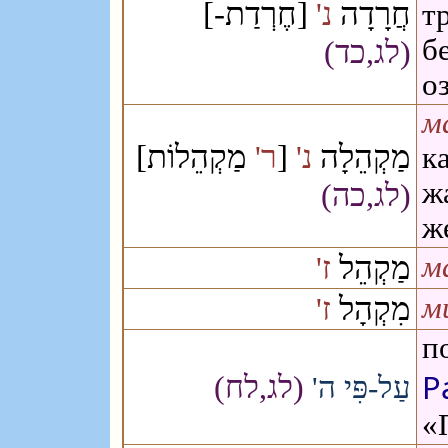
חֲרָדָה
[חֶרְדַת-]
נ'
т
б
(לג,כד)
о
ма
מַקְהֵלוֹת]
[
מַקְהֵלָה
נ'
ר'
к
ж
(לג,כה)
ж
מַקְהֵל
ז'
ма
מִקְהָל
ז'
ми
по
Р
(לג,לח)
עַל-פִּי ה'
«