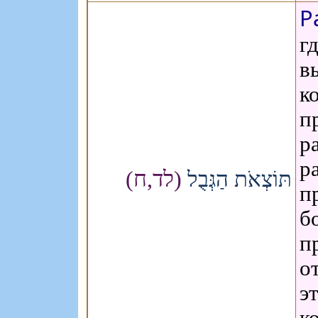
Р
г
в
к
п
р
р
(לד,ח)
תּוֹצְאֹת הַגְּבֻל
п
б
п
о
э