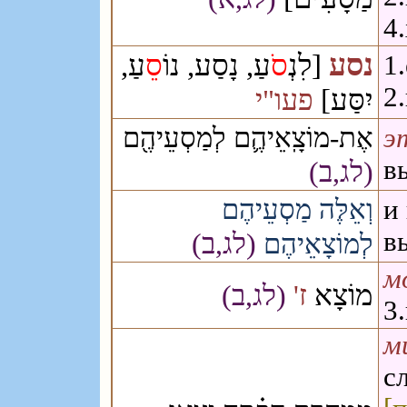
4
נסע
[לִנְ
סֹ
עַ, נָסַע, נוֹ
סֵ
עַ,
1
2
יִסַּע]
פעו"י
אֶת-מוֹצָֽאֵיהֶ֛ם לְמַסְעֵיהֶ֖ם
эт
в
(לג,ב)
וְאֵלֶּה מַסְעֵיהֶם
и
в
(לג,ב)
לְמוֹצָאֵיהֶם
м
מוֹצָא
ז'
(לג,ב)
3
ми
с