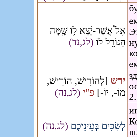
б
е
אֶל֩ אֲשֶׁר-יֵ֨צֵא ל֥וֹ שָׁ֛מָּה
Э
(לג,נד)
הַגּוֹרָ֖ל לוֹ
н
к
е
зд
ירש
[לְהוֹרִישׁ, הוֹרִישׁ,
о
מוֹ-, יוֹ-]
פ"י
(לג,נה)
2
и
К
(לג,נה)
לְשִׂכִּים בְּעֵינֵיכֶם
в