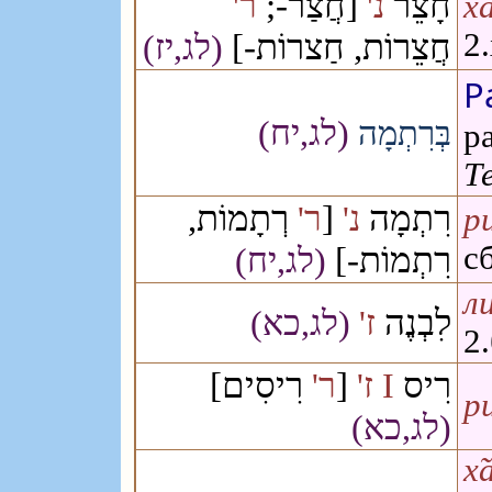
חָצֵר
[חֲצַר-;
נ'
ר'
х̃
חֲצֵרוֹת, חַצרוֹת-]
2
(לג,יז)
Р
(לג,יח)
בְּרִתְמָה
р
Т
רְתָמוֹת,
[
רִתְמָה
נ'
ר'
р
רִתְמוֹת-]
с
(לג,יח)
ли
לִבְנֶה
ז'
(לג,כא)
2
רִיסִים]
[
רִיס
ר'
ז'
I
ри
(לג,כא)
х̃