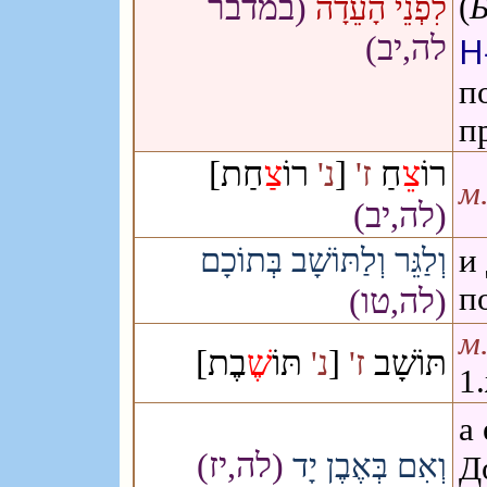
(במדבר
(
לִפְנֵי הָעֵדָה
לה,יב)
Н
п
п
חַת]
צַ
רוֹ
[
חַ
צֵ
רוֹ
ז'
נ'
м.
(לה,יב)
וְלַגֵּר וְלַתּוֹשָׁב בְּתוֹכָם
и
п
(לה,טו)
м
בֶת]
שֶׁ
תּוֹ
[
תּוֹשָׁב
ז'
נ'
1
а
(לה,יז)
וְאִם בְּאֶבֶן יָד
Д