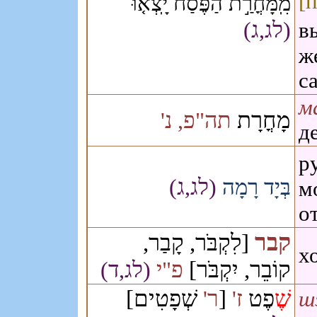
[
מִֽמָּחֳרַ֣ת הַפֶּ֗סַח יָֽצְא֤וּ
(לג,ג)
в
ж
с
м
מָחֳרָת
תה"פ, נ'
д
р
(לג,ג)
בְּיָד רָמָה
м
о
קבר
[לִקְבֹּר, קָבַר,
х
קוֹבֵר, יִקְבֹּר]
פ"י
(לג,ד)
שְׁפָטִים]
[
פֶט
שֶׁ
ז'
ר'
ш