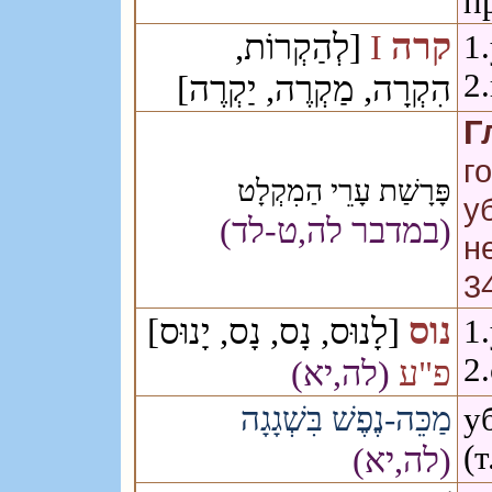
п
קרה
[לְהַקְרוֹת,
I
1
2
הִקְרָה, מַקְרֶה, יַקְרֶה]
Г
г
פָּרָשַׁת עָרֵי הַמִקְלָט
у
(במדבר
לה,ט-לד)
н
34
נוס
[לָנוּס, נָס, נָס, יָנוּס]
1
2
פ"ע
(לה,יא)
מַכֵּה-נֶפֶשׁ בִּשְׁגָגָה
у
(
(לה,יא)