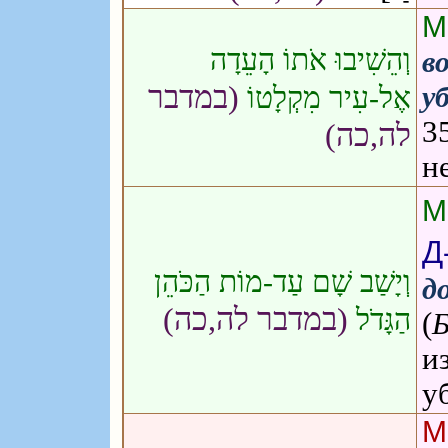
М
וְהֵשִׁיבוּ אֹתוֹ הָעֵדָה
в
(במדבר
у
אֶל-עִיר מִקְלָטוֹ
3
לה,כה)
н
М
Д
וְיָשַׁב שָׁם עַד-מוֹת הַכֹּהֵן
д
(במדבר לה,כה)
הַגָּדֹל
(
и
у
М