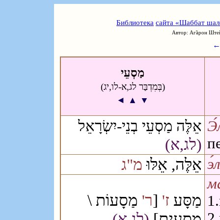
Библиотека
сайта «Шаббат шал
Автор: Аг̃арон Ште
מַסְעֵי
(בְּמִדְבַּר לג,א-לו,יג)
◄
▲
▼
אֵלֶּה מַסְעֵי בְנֵי-יִשְׂרָאֵל
Э
п
(לג,א)
אֵלֶּה, אֵלּוּ
מ"ג
э́
ма
מַסָעוֹת \
[
מַסָּע
ז'
ר'
1
מַסָעִים]
2
(לג,א)