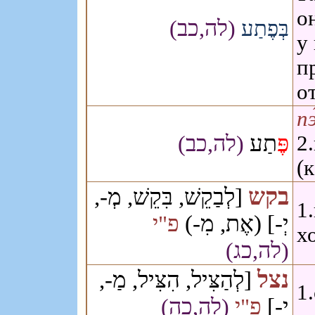
о
(לה,כב)
בְּפֶתַע
у
п
о
п
פֶּ
תַע
(לה,כב)
2
(
בקש
[לְבַקֵשׁ, בִּקֵשׁ, מְ-,
1
יְ-] (אֶת, מִ-)
פ"י
х
(לה,כג)
נצל
[לְהַצִּיל, הִצִּיל, מַ-,
1
יַ-]
פ"י
(לה,כה)