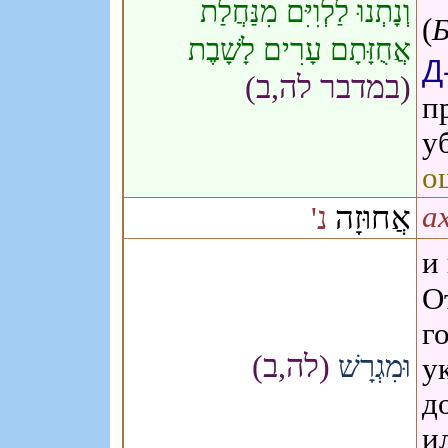
וְנָתְנוּ לַלְוִיִּם מִנַּחֲלַת
(
אֲחֻזָּתָם עָרִים לָשָׁבֶת
Д
(במדבר לה,ב)
п
у
о
אֲחוּזָה
נ'
ах
и
О
г
(לה,ב)
וּמִגְרָשׁ
у
д
и