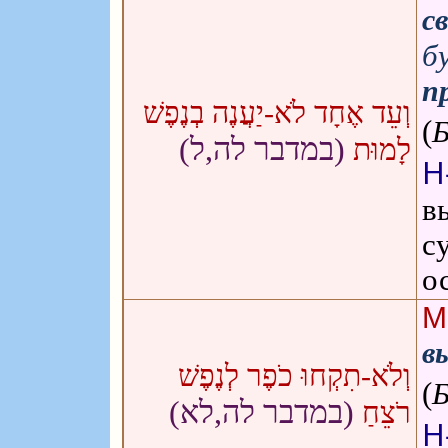
с
б
п
וְעֵד אֶחָד לֹא-יַעֲנֶה בְנֶפֶשׁ
(
(במדבר לה,ל)
לָמוּת
Н
в
с
о
М
в
וְלֹא-תִקְחוּ כֹפֶר לְנֶפֶשׁ
(
(במדבר לה,לא)
רֹצֵחַ
Н