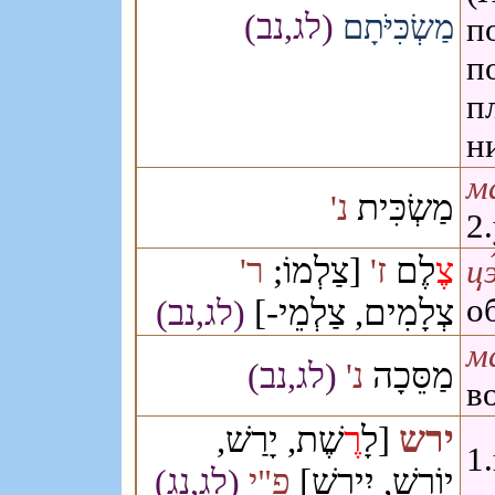
(לג,נב)
מַשְׂכִּיֹּתָם
п
п
п
н
м
מַשְׂכִּית
נ'
2
צֶ
לֶם
[צַלְמוֹ;
ז'
ר'
цэ
צְלָמִים, צַלְמֵי-]
о
(לג,נב)
м
מַסֵּכָה
נ'
(לג,נב)
в
ירש
[לָ
רֶ
שֶׁת, יָרַשׁ,
1
יוֹרֵשׁ, יִירַשׁ]
פ"י
(לג,נג)