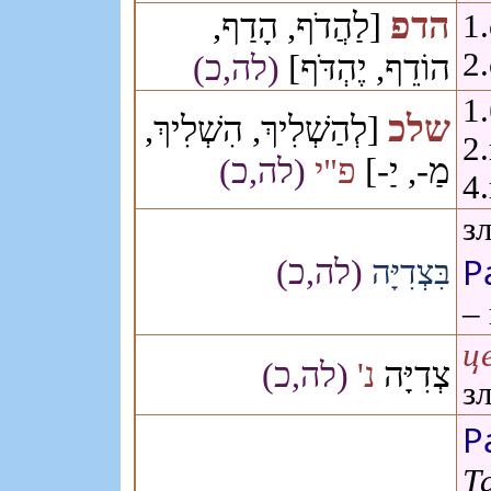
הדפ
[לַהֲדֹף, הָדַף,
1
2
הוֹדֵף, יֶהְדֹּף]
(לה,כ)
1
שלכ
[לְהַשְׁלִיךְ, הִשְׁלִיךְ,
2
מַ-, יַ-]
פ"י
(לה,כ)
4
з
Р
(לה,כ)
בִּצְדִיָּה
– 
ц
צְדִיָּה
נ'
(לה,כ)
з
Р
Т