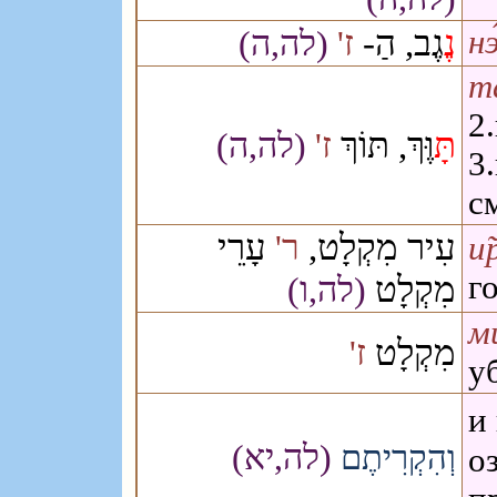
נֶ
גֶב, הַ-
(לה,ה)
ז'
нэ
т
2
תָּ
וֶּךְ, תּוֹךְ
ז'
(לה,ה)
3
с
עִיר מִקְלָט,
עָרֵי
ר'
и̃
מִקְלָט
г
(לה,ו)
м
מִקְלָט
ז'
у
и
(לה,יא)
וְהִקְרִיתֶם
о