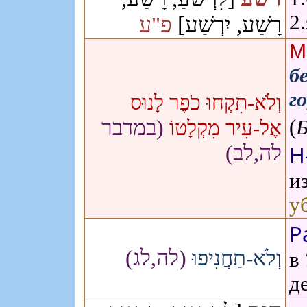
2
רָשַׁע, יִרְשַׁע]
פ"ע
М
б
г
וְלֹא-תִקְחוּ כֹפֶר לָנוּס
(במדבר
(
אֶל-עִיר מִקְלָטוֹ
לה,לב)
Н
и
у
Р
(לה,לג)
וְלֹא-תַחֲנִיפוּ
в
д