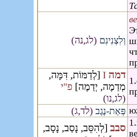
Т
в
Э
(לג,נה)
וְלִצְנִינִם
ш
ч
п
דמה
[לְדַמּוֹת, דִּמָּה,
I
1
מְדַמֶה, יְדַמֶה]
פ"י
п
(לג,נו)
(לד,ג)
ю
פְּאַת-נֶגֶב
1
סבב
[לְהִסֵּב, נָסַב, נָסָב,
в