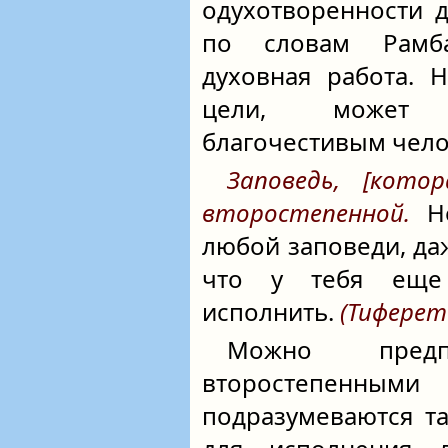
одухотворенности д
по словам Рамба
духовная работа. Н
цели, может 
благочестивым чел
Заповедь, [кото
второстепенной.
Не
любой заповеди, даж
что у тебя еще
исполнить.
(Тиферет
Можно пред
второстепен
подразумеваются т