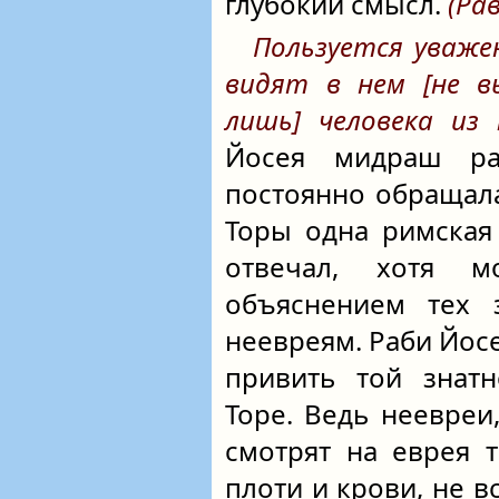
глубокий смысл.
(Рав
Пользуется уваже
видят в нем [не в
лишь] человека из
Йосея мидраш ра
постоянно обращал
Торы одна римская
отвечал, хотя м
объяснением тех 
неевреям. Раби Йосе
привить той знат
Торе. Ведь неевреи
смотрят на еврея 
плоти и крови, не в