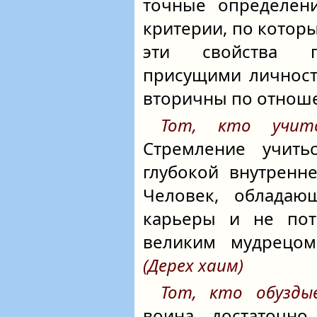
точные определени
критерии, по котор
эти свойства г
присущими личност
вторичны по отноше
Тот, кто учитс
Стремление учить
глубокой внутренн
Человек, обладаю
карьеры и не пот
великим мудрецом
(Дерех хаим)
Тот, кто обузды
воина достаточно 