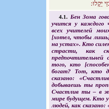
(יֵקָלוּ:‏
Бен Зома гов
4.1.
учится у каждого ч
всех учителей мои
[хотел, чтобы лишь]
на устах». Кто силе
страсти, как ска
предпочтительней 
того, кто [способе
богат? Тот, кто д
сказано: «Счастл
добываешь ты проп
Счастлив ты – в эт
мире будущем. Кто 
людей, как сказано: