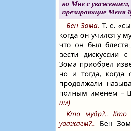
ко Мне с уважением,
презирающие Меня б
Бен Зома.
Т. е. «с
когда он учился у м
что он был блестя
вести дискуссии с
Зома приобрел изв
но и тогда, когда 
продолжали называ
полным именем – 
им)
Кто мудр?.. Кто 
уважаем?..
Бен Зома