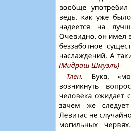
вообще употребил 
ведь, как уже был
надеется на луч
Очевидно, он имел 
беззаботное сущес
наслаждений. А так
(Мидраш Шмуэлъ)
Тлен.
Букв, «мог
возникнуть вопро
человека ожидает 
зачем же следует
Левитас не случайн
могильных червях.