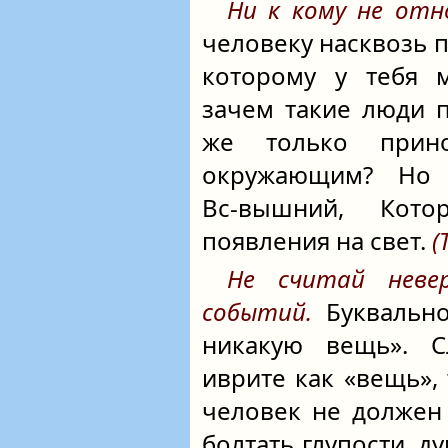
Ни к кому не отно
человеку насквозь 
которому у тебя м
зачем такие люди 
же только прин
окружающим? Но 
Вс-вышний
, Кото
появления на свет.
(
Не считай неве
событий.
Буквально
никакую вещь». 
иврите как «вещь», 
человек не должен
болтать глупости, ду