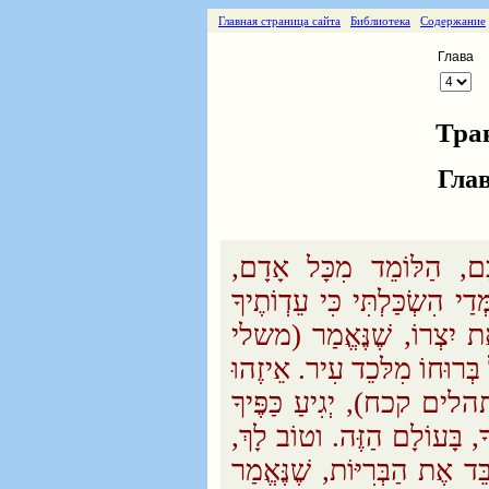
Главная страница сайта
Библиотека
Содержание
Глава
Тра
Гла
ָם, הַלּוֹמֵד מִכָּל אָדָם
הִשְׂכַּלְתִּי כִּי עֵדְוֹתֶיךָ
 אֶת יִצְרוֹ, שֶׁנֶּאֱמַר (משלי
בְּרוּחוֹ מִלּכֵד עִיר. אֵיזֶהוּ
 (תהלים קכח), יְגִיעַ כַּפֶּיךָ
ךָ, בָּעוֹלָם הַזֶּה. וטוֹב לָךְ
ּד אֶת הַבְּרִיּוֹת, שֶׁנֶּאֱמַר