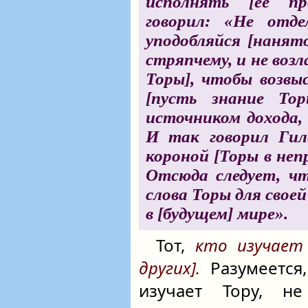
исполнять [ее пр
говорил: «Не отд
уподобляйся [нанято
стряпчему, и не возл
Торы], чтобы возвы
[пусть знание То
источником дохода, 
И так говорил Гил
короной [Торы в неп
Отсюда следует, ч
слова Торы для свое
в [будущем] мире».
Тот,
кто изучает 
других].
Разумеется,
изучает Тору, не