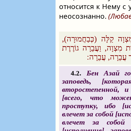
относится к Нему с
неосознанно.
(Любав
ִצְוָה קַלָּה (כְּבַחֲמוּרָה
רֶת מִצְוָה, וַעֲבֵרָה גוֹרֶרֶת
ַר עֲבֵרָה, עֲבֵרָה:‏
Бен Азай го
4.2.
заповедь, [котор
второстепенной, 
[всего, что мож
проступку, ибо [и
влечет за собой [исп
влечет за собой
[исполнение] запо