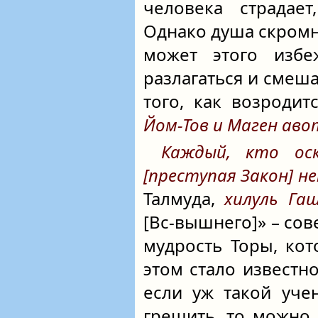
человека страдает
Однако душа скромн
может этого избе
разлагаться и смеша
того, как возроди
Йом-Тов и Маген аво
Каждый, кто ос
[преступая Закон] н
Талмуда,
хилуль Га
[
Вс-вышнего
]» – со
мудрость Торы, ко
этом стало известно
если уж такой уче
грешить, то можно 