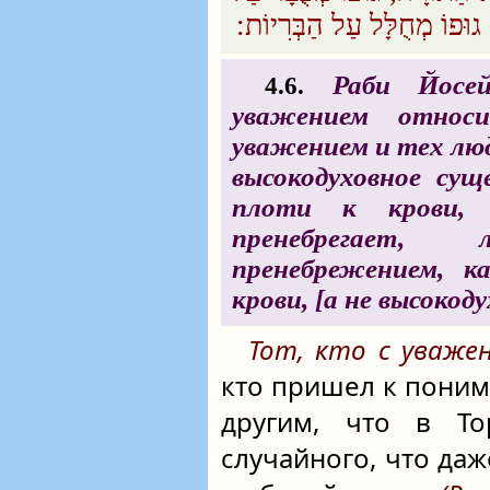
גוּפוֹ מְחֻלָּל עַל הַבְּרִיוֹת:‏
Раби Йосей
4.6.
уважением относи
уважением и тех люд
высокодуховное сущ
плоти к крови,
пренебрегает
пренебрежением, к
крови, [а не высокод
Тот, кто с уваже
кто пришел к поним
другим, что в То
случайного, что даж