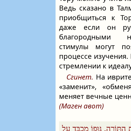
Ведь сказано в Тал
приобщиться к Тор
даже если он рук
благородными н
стимулы могут по
процессе изучения. 
стремлении к идеал
Сгинет.
На иврит
«заменит», «обмен
меняет вечные ценн
(Маген авот)
 הַתּוֹרָה, גּוּפוֹ מְכֻבָּד עַל