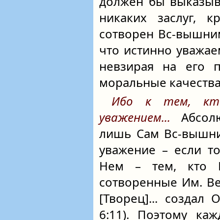
должен бы выказыва
никаких заслуг, к
сотворен
Вс-вышни
что истинно уважаем
невзирая на его п
моральные качеств
Ибо к тем, кт
уважением...
Абсолю
лишь Сам
Вс-вышн
уважение – если т
Нем – тем, кто Е
сотворенные Им. Ве
[Творец]... создал 
6:11). Поэтому ка