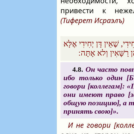
необходимости, 
привести к нежел
(Тиферет Исраэлъ)
ִי, שֶׁאֵין דָּן יְחִידִי אֶלָּא
 רַשָּׁאִין וְלא אָתָּה:‏
Он часто повт
4.8.
ибо только один [
Б
говори [коллегам]: 
они имеют право [
общую позицию], а 
принять свою]».
И не говори [колле