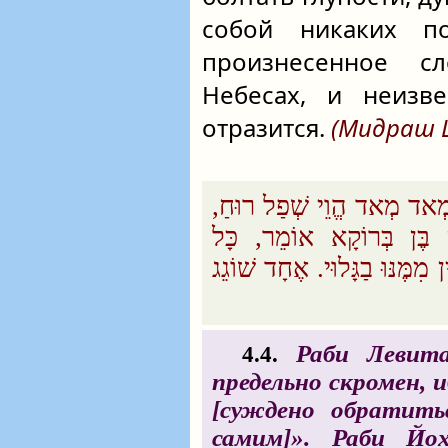
собой никаких по
произнесенное сл
Небесах, и неизв
отразится.
(Мидраш 
, מְאד מְאד הֱוֵי שְׁפַל רוּחַ
ָן בֶּן בְּרוֹקָא אוֹמֵר, כָּל
מִמֶּנּוּ בַגָּלוּי. אֶחָד שׁוֹגֵג
Раби Левитас
4.4.
предельно скромен, 
[суждено обратить
самим]». Раби Йо