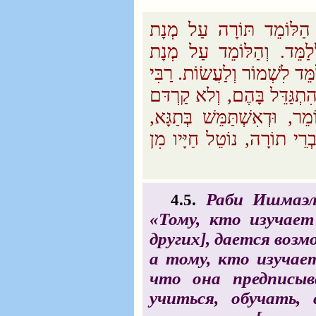
 הַלּוֹמֵד תּוֹרָה עַל מְנָת
לְלַמֵּד. וְהַלּוֹמֵד עַל מְנָת
ַמֵּד לִשְׁמוֹר וְלַעֲשׂוֹת. רַבִּי
תְגַּדֵּל בָּהֶם, וְלא קַרְדּם
ֵר, וּדְאִשְׁתַּמֵּשׁ בְּתַגָּא
ְרֵי תוֹרָה, נוֹטֵל חַיָּיו מִן
Раби Ишмаэль
4.5.
«Тому, кто изучает
других], дается воз
а тому, кто изучает
что она предписыв
учиться, обучать,