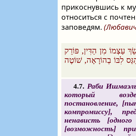
прикоснувшись к му
относиться с почтен
заповедям.
(Любавич
ׂךְ עַצְמוֹ מִן הַדִּין, פּוֹרֵק
הַגַּס לִבּוֹ בְהוֹרָאָה, שׁוֹטֶה
Раби Ишмаэль, 
4.7.
который возде
постановление, [п
компромиссу], п
ненависть [одног
[возможность] пр