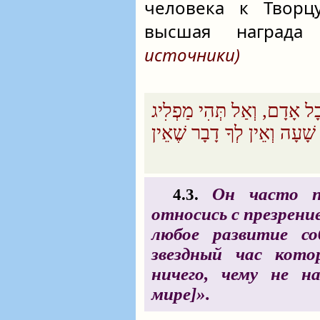
человека к Творц
высшая наград
источники)
ל אָדָם, וְאַל תְּהִי מַפְלִיג
שָׁעָה וְאֵין לְךָ דָבָר ‏שֶׁאֵין
Он часто по
4.3.
относись с презрени
любое развитие со
звездный час кот
ничего, чему не 
мире]».