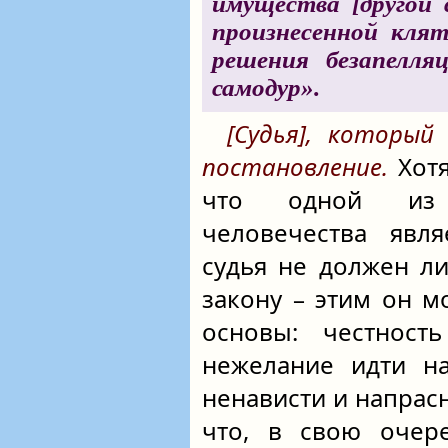
имущества [другой 
произнесенной кля
решения безапелляц
самодур».
[Судья], который
постановление.
Хотя
что одной из 
человечества явля
судья не должен л
закону – этим он м
основы: честност
нежелание идти н
ненависти и напрас
что, в свою очере