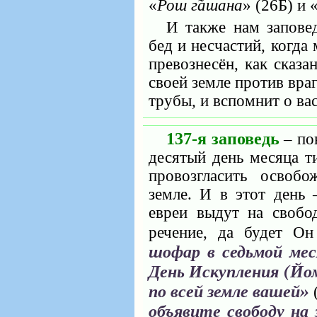
«
Рош г̃ашана
» (26Б) и 
И также нам запове
бед и несчастий, когда
превознесён, как сказа
своей земле против вра
трубы, и вспомнит о вас
137-я заповедь
‒ по
десятый день месяца т
провозгласить освоб
земле. И в этот день 
евреи выдут на свобо
речение, да будет Он
шофар в седьмой мес
День Искупления (Йо
по всей земле вашей»
объявите свободу на