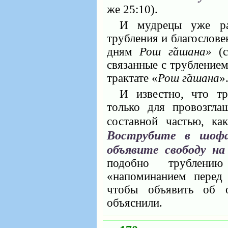
же 25:10).
И мудрецы уже ра
трубления и благослове
дням
Рош г̃ашана»
(с
связанные с трубление
трактате «
Рош г̃ашана
»
И известно, что т
только для провозгла
составной частью, ка
Вострубите в шофа
объявите свободу на
подобно трубле
«напоминанием пере
чтобы объявить об 
объяснили.