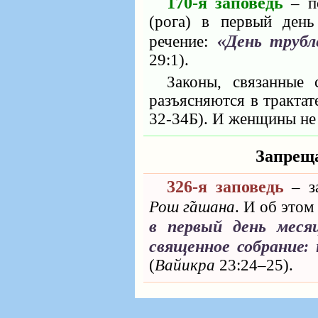
170-я заповедь
‒ по
(рога) в первый ден
«День трубл
речение:
29:1).
Законы, связанные 
разъясняются в трактат
32-34Б). И женщины не 
Запрещ
326-я заповедь
‒ за
Рош г̃ашана
. И об этом
в первый день меся
священное собрание:
(
Вайикра
23:24‒25).