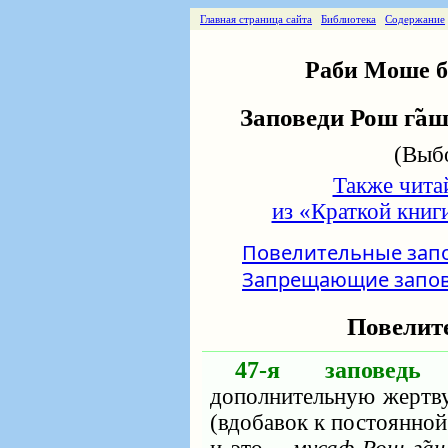
Главная страница сайта
Библиотека
Содержание
Раби Моше б
Заповеди Рош г̃аш
(Выбо
Также чита
из «Краткой книг
Повелительные зап
Запрещающие запо
Повелит
47-я заповедь
‒
дополнительную жертв
(вдобавок к постоянно