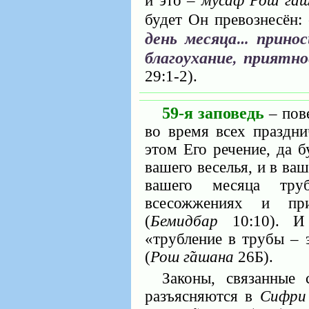
и это ‒
мусаф Рош г̃а
будет Он превознесён:
день месяца… прино
благоухание, приятно
29:1-2).
59-я заповедь
‒ пов
во время всех праздн
этом Его речение, да б
вашего веселья, и в ва
вашего месяца тр
всесожжениях и пр
(
Бемидбар
10:10). И 
«трубление в трубы ‒ 
(
Рош г̃ашана
26Б).
Законы, связанные 
разъясняются в
Сифри