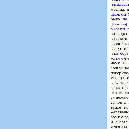
пятидеся
месяца, 
десятом 
было
по
[Сончино]
высохли 
ли вода 
возвратил
свою и взя
выпустил 
лист
сорв
ждал
он 
нему. 13
сошли во
поверхн
месяца,
ковчега,
животное,
что полз
умножают
сынов с 
земле,
по
жертвенн
вознес в
и сказал
человека