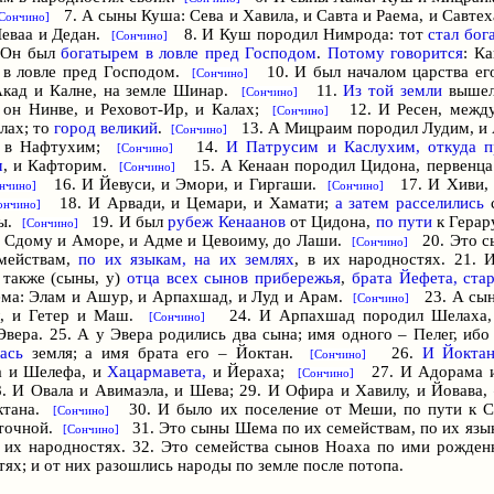
7. А сыны Куша: Сева и Хавила, и Савта и Раема, и Савтех
Сончино]
еваa и Дедан.
8. И Куш породил Нимрода: тот
стал бог
[Сончино]
. Он был
богатырем в ловле
пред Господом
.
Потому говорится
: К
 в лoвле пред Господом.
10. И был началом царства его
[Сончино]
Акад и Калне, на земле Шинар.
11.
Из той земли
вышел
[Сончино]
 он Нинве, и Реховот-Ир, и Калах;
12. И Ресен, между
[Сончино]
лах; то
город великий
.
13. А Мицраим породил Лудим, и
[Сончино]
, в Нафтухим;
14.
И Патрусим и Каслухим, откуда 
[Сончино]
м
, и Кафторим.
15. А Кенаан породил Цидона, первенца 
[Сончино]
16. И Йевуси, и Эмори, и Гиргаши.
17. И Хиви, 
нчино]
[Сончино]
18. И Арвади, и Цемари, и Хамати;
а затем расселились
ончино]
вы.
19. И был
рубеж Кенаанов
от Цидона,
по пути
к Геpap
[Сончино]
к Сдому и Аморе, и Адме и Цевоиму, до Лаши.
20. Это с
[Сончино]
мействам,
по их языкам, на их землях
, в их народностях. 21.
 также (сыны, у)
отца всех сынов прибережья
,
брата Йефета, ста
а: Элам и Ашур, и Арпахшад, и Луд и Арам.
23. А сын
[Сончино]
л, и Гетер и Маш.
24. И Арпахшад породил Шелаха,
[Сончино]
вера. 25. А у Эвера родились два сына; имя одного – Пелег, ибо 
ась
земля; а имя брата его – Йоктан.
26.
И Йокта
[Сончино]
а и Шелефа, и
Хацармавета,
и Йераха;
27. И Адорама и
[Сончино]
8. И Овала и Авимаэла, и Шева; 29. И Офира и Хавилу, и Йовава, 
ктана.
30. И было их поселение от Меши, по пути к С
[Сончино]
сточной.
31. Это сыны Шема по их семействам, по их язык
[Сончино]
в их народностях. 32. Это семейства сынов Ноаха по ими рожден
ях; и от них разошлись народы по земле после потопа.