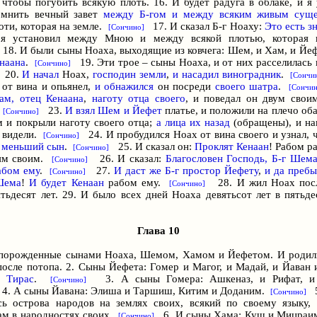
 чтобы погубить всякую плоть. 16. И будет радуга в облаке, и я 
омнить вечный завет
между
Б-г
ом и между всяким живым суще
оти, которая на земле.
17. И сказал
Б-г
Ноаху:
Это есть зн
[Сончино]
 я установил между Мною и между всякой плотью, которая н
8. И были сыны Ноаха, выходящие из ковчега: Шем, и Хам, и Йе
енаана
.
19. Эти трое – сыны Ноаха, и от них расселилась 
[Сончино]
20.
И начал
Hoax,
господин земли
,
и насадил виноградник
.
[Сончи
 от вина и опьянел,
и обнажился
он посреди
своего шатра
.
[Сончин
ам, отец Кенаана
,
наготу отца своего
, и поведал он двум свои
.
23.
И взял Шем и Йефет
платье, и положили на плечо об
[Сончино]
м и покрыли наготу своего отца;
а лица их назад
(обращены), и на
е видели.
24. И пробудился Hoax от вина своего и узнал, ч
[Сончино]
 меньший сын
.
25. И сказал он:
Проклят Кенаан
! Рабом р
[Сончино]
ьям своим.
26. И сказал:
Благословен Господь,
Б-г
Шем
[Сончино]
абом ему
.
27.
И даст же
Б-г
простор Йефету
,
и да пребы
[Сончино]
Шема
!
И будет Кенаан
рабом ему.
28. И жил Hoax посл
[Сончино]
тьдесят лет. 29. И было всех дней Ноаха девятьсот лет в пятьдес
Глава 10
 порожденные сынами Ноаха, Шемом, Хамом и Йефетом. И родил
после потопа. 2. Сыны Йефета: Гомер и Магог, и Мадай, и Йаван и
и Тирас
.
3. А сыны Гомера: Ашкеназ, и Рифат, и 
[Сончино]
. А сыны Йавана: Элиша и Таршиш, Китим и Доданим.
5
[Сончино]
сь острова народов на землях своих, всякий по своему языку,
ам в народностях своих.
6. И сыны Хама: Куш и Мицраим
[Сончино]