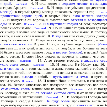
ти дней
.
4. И стал ковчег
в седьмом месяце
,
в семнадц
[Сончино]
на горах Арарата.
5. И воды все убывали до десятого 
[Сончино]
(месяце)
, в первый (день) месяца показались вершины гор.
[Сончи
 прошествии сорока дней
, и открыл Hoax
окно ковчега, котор
7. И выпустил он ворона, и вылетел тот,
отлетая и возвращаяс
воды
на земле.
8.
И выпустил он голубя
от себя, посмотр
[Сончино]
с поверхности земли.
9. Но не нашел голубь покоя для ног
[Сончино]
ся к нему в ковчег, ибо вода на поверхности всей земли. И протян
л его, и внес к себе в ковчег. 10.
И ждал
он еще семь других дней; 
голубя из ковчега. 11. И прилетел к нему голубь под вечер, и вот
ал он клювом своим
. И узнал Hoax, что убыли воды с земли.
[Сончи
еще семь других дней, и выпустил он голубя, и тот больше не воз
. И было в шестьсот первом году,
в первом (месяце)
, в первый (ден
ды с земли. И снял Hoax покрытие ковчега и увидел, что во
ость земли.
14. А во втором месяце,
в двадцать сед
[Сончино]
сухою стала
земля.
15. И говорил
Б-г
Ноаху так: 16.
[Сончино]
ты и твоя жена
, и твои сыновья и жены твоих сыновей с тобою. 1
 которое с тобой от всякой плоти, из птицы и из скота, и из всего 
ает по земле,
выведи
с собой,
и пусть кишат на земле
, и пусть 
ся на земле.
18. И вышел Hoax и его сыны, и его жена и
[Сончино]
ним. 19. Всякое животное, все ползучее и все летающее, все пол
 семействам своим
вышли они из ковчега.
20. И постр
[Сончино]
ик Господу, и взял он
от всякого чистого скота
и от всякой чисто
сесожжения на жертвеннике.
21. И воспринял Господь бла
[Сончино]
 Господь в сердце Своем:
Не буду более
проклинать вновь зе
, ведь побуждение сердца человеческого худо
с юности его
, и не 