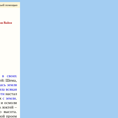
жьей помощью
аш
Вайхи
л
в своих
ей: Шема,
ась земля
ила всякая
оти
настал
их
с земли
.
, и осмоли
 локтей –
о высота.
ной проем