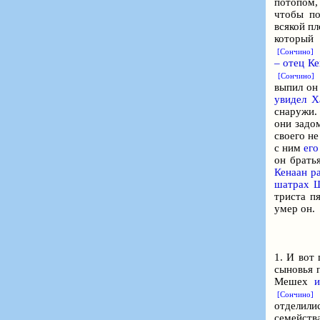
потопом,
чтобы п
всякой пл
который
1
[Сончино]
– отец К
[Сончино]
выпил он
увидел Х
снаружи
они задо
своего н
с ним
его
он брат
Кенаан р
шатрах 
триста пя
умер он.
1. И вот
сыновья 
Мешех
4
[Сончино]
отделили
семейств