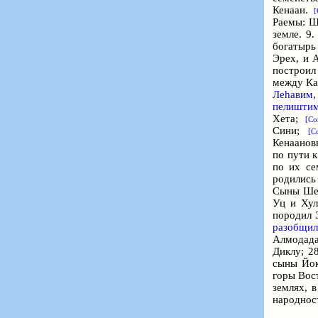
Кенаан.
[
Раемы: Ш
земле. 9
богатырь
Эрех, и 
построил
между Ка
Леhавим
пелишти
Хета;
[Со
Сини;
[С
Кенаано
по пути 
по их се
родились
Сыны Шем
Уц и Ху
породил Э
разобщил
Алмодад
Диклу; 2
сыны Йо
горы Во
землях, 
народност