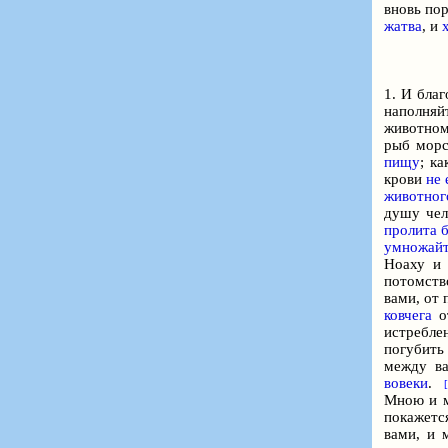
вновь пор
жатва
, и
1. И бла
наполняй
животном 
рыб морс
пищу
; к
крови
не 
животног
душу че
пролита б
умножайт
Ноаху и 
потомств
вами, от 
ковчега
о
истребле
погубить
между в
вовеки
.
Мною и 
покажетс
вами, и 