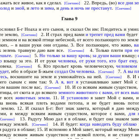
ажать все живое, как я сделал.
22. Впредь, (во)
все дни з
[Сончино]
холод
и
зной
, и
лето
и
зима
, и
день и ночь не престанут
.
[Сончино]
Глава 9
гословил
Б-г
Ноаха и его сынов, и сказал Он им: Плодитесь и умно
те землю,
2. И страх пред вами
и трепет пред вами
будет
[Сончино]
земном и на всякой птице небесной, от всего ползающего по земле
ких, – в ваши руки они отданы. 3. Все ползающее, что живо,
ва
ак зелень травную даю вам все.
4. Только плоти
при е
[Сончино]
ешьте
.
5.
Но только за вашу кровь
;
за души ваши
взыщу;
[Сончино]
о
взыщу за этo. И от руки
человека
,
от руки того, кто брат ему
,
ловека.
6. Кто прольет кровь человеческую,
человеком 
[Сончино]
удет
, ибо в образе Б-жьем
создал Он человека
.
7.
А вы пл
[Сончино]
есь
, воскишите на земле и умножайтесь на ней.
8. И с
[Сончино]
его сынам с ним так: 9.
А я, вот я
устанавливаю завет Мой с
ом вашим после вас,
10. И со всяким живым существом, 
[Сончино]
птицы, от скота и до всякого
земного животного с вами
,
от всех вы
т всех
животных земли
. 11.
И установлю
я завет Мой с вами, и
на вновь всякая плоть водами потопа, и не будет вновь пото
 землю. 12. И сказал
Б-г
: Вот знак завета, который я даю меж
ами, и между всяким живым существом, которое с вами,
для 
13. Радугу Мою дал я в облаке, и будет она знаком зав
[Сончино]
между землей.
14. И будет:
когда наводить буду облако
[Сончино]
я радуга в облаке; 15. И вспомню я Мой завет, который между Мно
между всяким живым существом от всякой плоти, и не станут в