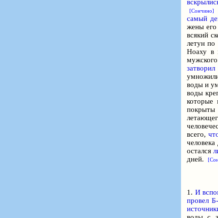
вскрылис
[Сончино]
самый де
жены его
всякий ск
летун по 
Ноаху в 
мужского
затворил
умножили
воды и у
воды кре
которые 
покрыты
летающего
человече
всего,
чт
человека 
остался
л
дней.
[Со
1.
И всп
провел
Б
источник
воды с 