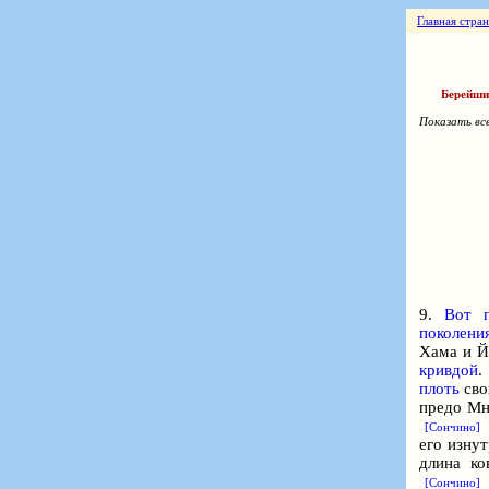
Главная стра
Берейши
Показать вс
9.
Вот 
поколени
Хама и 
кривдой
плоть
сво
предо М
[Сончино]
его изну
длина ко
[Сончино]