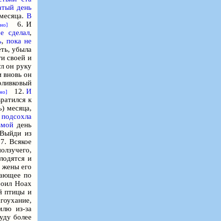
атый день
месяца.
В
6. И
но]
ое сделал
,
ь
,
пока не
еть, убыла
и своей и
ул он руку
и вновь он
 оливковый
12.
И
но]
вратился к
ь) месяца,
т
подсохла
ьмой
день
 Выйди из
7. Всякое
ползучего,
плодятся и
 жены его
зающее по
оил Hoax
й птицы и
гоухание,
млю из-за
буду более