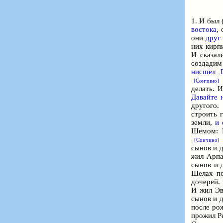
1. И был 
востока
,
они
друг
них кирп
И сказал
создадим
нисшел Г
6
[Сончино]
делать. 
Давайте 
другого
строить 
земли,
и 
Шемом:
[Сончино]
сынов и д
жил Арпа
сынов и 
Шелах по
дочерей.
И жил Эв
сынов и д
после рож
прожил Ре