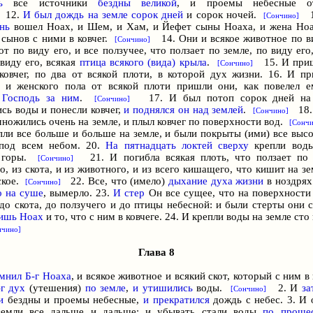
ь
все источники
бездны великой
, и проемы небесные от
12.
И был дождь на земле
сорок дней
и сорок ночей.
1
[Сончино]
нь
вошел Hoax, и Шем, и Хам, и Йефет сыны Ноаха, и жена Ноа
 сынов с ними в ковчег.
14. Они и всякое животное по ви
[Сончино]
от по виду его, и все ползучее, что ползает по земле, по виду его
виду его, всякая
птица всякого (вида) крыла
.
15. И приш
[Сончино]
ковчег, по два от всякой плоти, в которой дух жизни. 16. И п
 и женского пола от всякой плоти пришли они, как повелел 
 Господь за ним
.
17. И был потоп сорок дней на 
[Сончино]
сь воды и понесли ковчег,
и поднялся он над землей
.
18
[Сончино]
множились очень на земле, и плыл ковчег по поверхности вод.
[Сончи
пли все больше и больше на земле, и были покрыты (ими) все высо
под всем небом. 20.
На пятнадцать локтей сверху
крепли вод
 горы.
21. И погибла всякая плоть, что ползает по 
[Сончино]
, из скота, и из животного, и из всего кишащего, что кишит на зе
ское.
22. Все, что (имело)
дыхание духа жизни
в ноздрях
[Сончино]
о на суше
, вымерло. 23.
И стер
Он все сущее, что на поверхности 
до скота, до ползучего и до птицы небесной: и были стерты они с
ишь Hoax
и то, что с ним в ковчеге. 24. И крепли воды на земле сто
нчино]
Глава 8
омнил
Б-г
Ноаха
, и всякое животное и всякий скот, который с ним в
-г
дух
(утешения)
по земле
,
и утишились
воды.
2. И
за
[Сончино]
и
бездны и проемы небесные,
и прекратился
дождь с небес. 3. И 
земли все дальше и дальше; и убывать стали воды
по проше