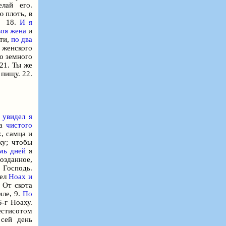
елай его.
ю плоть, в
18.
И я
воя жена
и
оти,
по два
и женского
го земного
 21. Ты же
 пищу. 22.
я
увидел я
та
чистого
х, самца и
ку; чтобы
мь дней
я
созданное,
 Господь.
шел
Hoax и
. От скота
мле, 9.
По
Б-г
Ноаху.
естисотом
 сей день