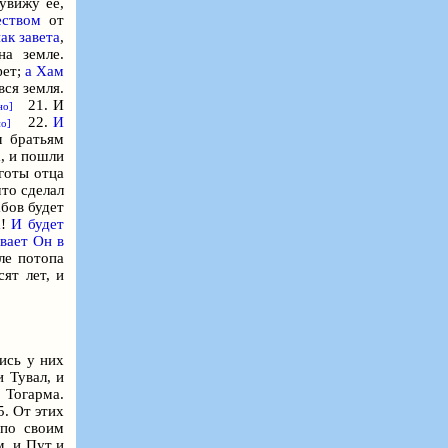
увижу ее,
ством
от
ак завета
,
а земле.
фет;
а Хам
вся земля.
21. И
но]
22.
И
о]
м братьям
а, и пошли
готы отца
то сделал
абов будет
а
!
И будет
вает Он в
е потопа
ят лет, и
ись у них
 Тувал, и
Тогарма.
. От этих
 по своим
, и Пут и