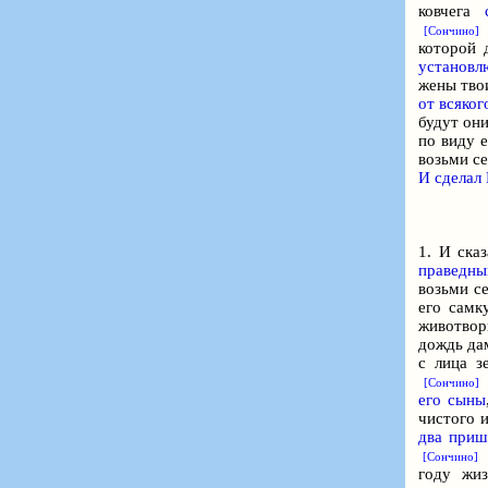
ковчега
[Сончино]
которой 
установл
жены тво
от всяког
будут он
по виду е
возьми се
И сделал
1. И ска
праведн
возьми с
его сам
животвор
дождь да
с лица 
6
[Сончино]
его сыны
чистого и
два
приш
1
[Сончино]
году жи