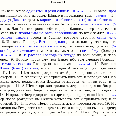
Глава 11
(на) всей земле
один язык
и речи единые
.
2. И было:
про
[Сончино]
 они нашли долину на земле Шинар и поселились там.
3. И
[Сончино]
 другу
:
Давайте
делать
кирпичи
и обжигать их (в) печи обжиговой
ич вместо камня, а земляная смола была у них
вместо известки
.
[С
и они: Давайте построим себе город и башню, а вершина ее в н
 себе имя;
чтобы нам не быть рассеянными
по всей земле!
[Сонч
осподь увидеть
город и башню, которые строили
сыны чело
. И сказал Господь:
Вот народ один
, и язык один у всех их, и 
И теперь
не воспрепятствуется им
все, что замыслили, делать?
[С
низойдем
и смешаем
там их язык, так что они
не поймут
(более)
.
8.
И рассеял Господь их оттуда
по всей земле, и пере
[Сончино]
город. 9. Потому нарек ему имя Бавел, ибо там смешал Господь 
оттуда рассеял их
Господь по всей земле.
10. Вот пор
[Сончино]
Шему (было) сто лет
, и он породил Арпахшада, два года посл
11. И жил Шем после рождения им Арпахшада пятьсот лет, и п
очерей. 12. А Арпахшад жил тридцать пять лет, и породил он Шела
хшад после рождения им Шелаха четыреста лет и три года, и п
дочерей. 14. А Шелах прожил тридцать лет, и породил он Эвера. 
сле рождения им Эвера четыреста лет и три года, и породил о
 16. И прожил Эвер тридцать четыре года, в породил он Пелега.
[Со
ер после рождения им Пелега четыреста лет и тридцать лет, и п
очерей. 18. И прожил Пелег тридцать лет, и породил он Реу. 19. И
дения им Реу двести лет и девять лет, и породил он сынов и доче
у тридцать два года, и породил он Серуга. 21. И жил Реу после р