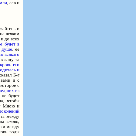
емли
, сев и
жайтесь и
 на всяком
 и до всех
м будет в
е душе
, ее
со всякого
 взыщу за
кровь его
одитесь и
казал
Б-г
 вами и с
которое с
шедших из
 не будет
па, чтобы
ду Мною и
поколений
ета между
на землю,
ю и между
новь воды