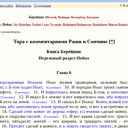
ница сайта
Библиотека
Содержание
С Б-
Берейшис
Шемойс
Вайикро
Бемидбар
Деворим
Нойах
с
Лех
Вайейро
Хайей Соро
Толдойс
Вайейцей
Вайишлах
Вайейшев
Микец
Вайиг
е комментарии
Тора с комментариями Раши и Сончино [
*
]
Книга Берейшис
Недельный раздел Нойах
Глава 6
порожденные Ноахом
: Hoax мужем праведным, цельным бы
ях
;
с
Б-гом
ходил Hoax
.
10. И породил Hoax троих сынов
[Сончино]
Йефета.
11.
И извратилась
земля перед
Б-г
ом,
и наполнил
[Сончино]
.
12. И видел
Б-г
землю: и вот извратилась она,
ибо изврат
[Сончино]
й путь на земле.
13. И сказал
Б-г
Ноаху:
Конец всякой пл
[Сончино]
ною,
ибо наполнилась земля кривдой
из-за них, и вот я истребляю 
14.
Сделай себе ковчег
из дерева гофер
;
(с) ячеями
сделай ковчег
три и снаружи
смолой
.
15. И вот каким сделай его: триста
[Сончино]
вчега, пятьдесят локтей – его ширина, и тридцать локтей – ег
16.
Просвет
сделай в ковчеге,
и в локоть сведи его сверху
; и двер