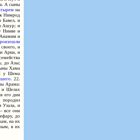
а. А сыны
атырем
на
ак Нимрод
 Бавел, и
 Ашур; и
 Нинве и
 Анамим и
произошли
своего, и
и Арки, и
семейства
y, до Азы;
ыны Хама
 И у Шема
ршего
. 22.
ы Арама:
 и Шелах
в его дни
н
породил
 Узала, и
– все они
ефару, до
ам, на их
ным, в их