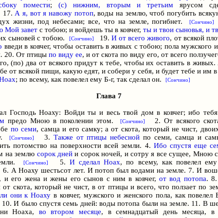
сбоку помести
;
(с) нижним, вторым и третьим
ярусом сд
17.
А я, вот я навожу
потоп
, воды на землю, чтоб погубить всяку
дух жизни, под небесами; все, что на земле, погибнет.
[Сончино]
ю Мой завет
с тобою; и войдешь ты в ковчег,
ты и твои сыновья, и т
их сыновей с тобою.
19.
И от всего живого
, от всякой пл
[Сончино]
о
введи в ковчег, чтобы оставить в живых с тобою; пола мужского 
и. 20. Oт птицы
по виду ее
, и от скота по виду его, от всего ползуче
го, (по) два от всякого придут к тебе, чтобы их оставить в живых.
бе от всякой пищи, какую едят, и собери у себя, и будет тебе и им в
 Hoax
; по всему, как повелел ему
Б-г
, так сделал он.
[Сончино]
Глава 7
зал Господь Ноаху: Войди ты и весь твой дом в ковчег; ибо теб
ым
предо Мною в поколении этом.
2. От всякого ско
[Сончино]
ебе
по семи
, самца и его самку; а от скота, который не чист, двои
ку.
3.
Также от птицы небесной
по семи, самца и сам
[Сончино]
ить потомство на поверхности всей земли. 4.
Ибо спустя еще се
м на землю
сорок дней
и сорок ночей, и сотру я все сущее, Мною 
земли.
5.
И сделал Hoax
, по всему, как повелел ему
[Сончино]
. А Ноаху шестьсот лет. И потоп был водами на земле. 7. И во
, и его жена и жены его сынов с ним в ковчег,
от вод потопа
. 8
 от скота, который не чист, в от птицы и всего, что ползает по зе
ли они к Ноаху
в ковчег, мужского и женского пола, как повелел
0. И было спустя семь дней: воды потопа были на земле. 11. В ш
зни Ноаха,
во втором месяце
, в семнадцатый день месяца, в