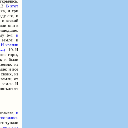
крылись.
3.
В этот
ха, и три
ду его, и
, и всякий
ли они к
ришедшие,
ему
Б-г
;
и
земле; и
.
И крепли
19. И
но]
кие горы,
ы; и были
земле, из
мле; и все
 своих, из
земли, от
 земли. И
 пятьдесят
 ковчеге,
и
творились
отступали
ствии ста