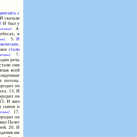
двигаясь с
 сказали
!
И был у
4.
ончино]
ебесах, и
5.
И
ино]
веческие
.
такое
стали
7.
ончино]
 один речь
стали они
язык всей
ожденные
е потопа.
ородил он
ха. 13. И
ородил он
15. И жил
н сынов и
17.
нчино]
ородил он
 жил Пелег
рей. 20. И
ождения им