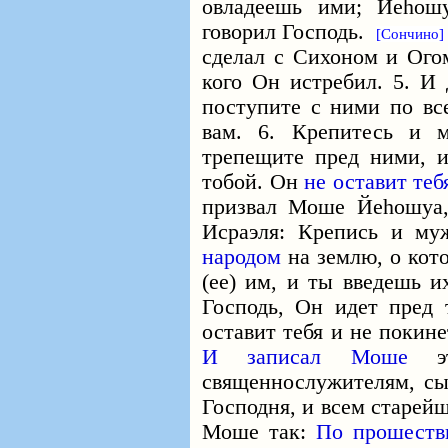
овладеешь ими; Йеhош
говорил Господь.
[Сончино]
сделал с Сихоном и Огом
кого Он истребил. 5. И 
поступите с ними по все
вам. 6. Крепитесь и 
трепещите пред ними, 
тобой. Он
не оставит теб
призвал Моше Йеhошуа, 
Исраэля: Крепись и му
народом
на землю, о кот
(ее) им, и ты введешь 
Господь, Он идет пред 
оставит тебя и не покине
И записал Моше
священнослужителям, сы
Господня, и всем старей
Моше так:
По прошеств