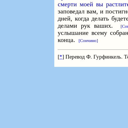
смерти моей вы растлит
заповедал вам, и постиг
дней, когда делать будет
делами рук ваших.
[Со
услышание всему собран
конца.
[Сончино]
[
*
] Перевод Ф. Гурфинкель. Т