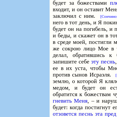
будет за божествами
пл
входит, и он оставит Ме
заключил с ним.
[Сончино
него в тот день, и Я пок
будет он на погибель, и
и беды, и скажет он в то
в среде моей, постигли 
же сокрою лицо Мое в т
делал, обратившись к
запишите себе
эту песнь
ее в их уста, чтобы Мн
против сынов Исраэля.
землю, о которой Я клял
медом, и будет он ес
обратится к божествам 
гневить Меня
, – и нару
будет: когда постигнут 
отзовется песнь эта пре