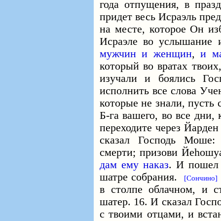
года отпущения, в пра
придет весь Исраэль пре
на месте, которое Он из
Исраэле во услышание
мужчин
и женщин
,
и м
который во вратах твоих
изучали и боялись Го
исполнить все слова Уче
которые не знали, пусть 
Б-га
вашего, во все дни, 
переходите через Йарден
сказал Господь Моше:
смерти; призови Йеhошуа
дам ему наказ
. И пошел
шатре собрания.
[Сончино]
в столпе облачном, и с
шатер. 16. И сказал Гос
с твоими отцами, и вста