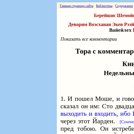
Главная страница сайта
Библиотека
Содержание
Берейшис
Шемой
Деворим
Воэсханан
Экев
Рээй
Вайейлех
Показать все комментарии
Тора с коммента
Кни
Недельны
1. И пошел Моше, и гово
сказал он им: Сто двадц
выходить и входить
,
ибо 
через этот Йарден.
[Сончи
пред тобою. Он истреб