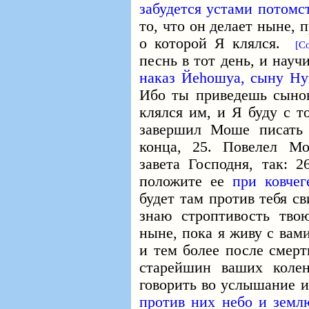
забудется устами потомст
то, что он делает ныне, 
о которой Я клялся.
[С
песнь в тот день, и науч
наказ Йеhошуа, сыну Ну
Ибо ты приведешь сынов
клялся им, и Я буду с 
завершил Моше писать 
конца, 25. Повелел Мо
завета Господня, так: 
положите ее
при ковчег
будет там против тебя с
знаю строптивость тво
ныне, пока я живу с вам
и тем более после смерт
старейшин ваших коле
говорить во услышание и
против них небо и земл