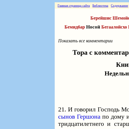
Главная страница сайта
Библиотека
Содержание
Берейшис
Шемой
Носой
Бемидбар
Бегаалойсхо
Показать все комментарии
Тора с коммента
Кни
Недельн
21. И говорил Господь М
сынов Гершона
по дому и
тридцатилетнего и стар