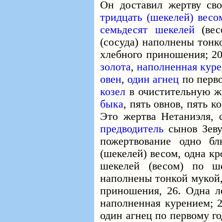
Он доставил жертву св
тридцать (шекелей) весо
семьдесят шекелей
(ве
(сосуда) наполнены тонк
хлебного приношения; 2
золота
,
наполненная кур
овен
,
один агнец
по перв
козел
в очистительную ж
быка
, пять овнов, пять к
Это жертва Hетaниэля, 
предводитель
сынов Зеву
пожертвование одно бл
(шекелей) весом, одна к
шекелей (весом) по ш
наполнены тонкой мукой,
приношения, 26. Одна ло
наполненная курением; 2
один агнец по первому го