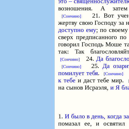
это – священнослужител
возношения. А зате
21. Вот учение
[Сончино]
жертву свою Господу за 
доступно ему
; по своему
сверх предписанного по
говорил Господь Моше та
так: Так благословля
24.
Да благосло
[Сончино]
25.
Да озари
[Сончино]
помилует тебя
.
2
[Сончино]
к тебе
и даст тебе мир.
на сынов Исраэля,
и Я бл
1.
И было в день, когда 
помазал ее, и освятил