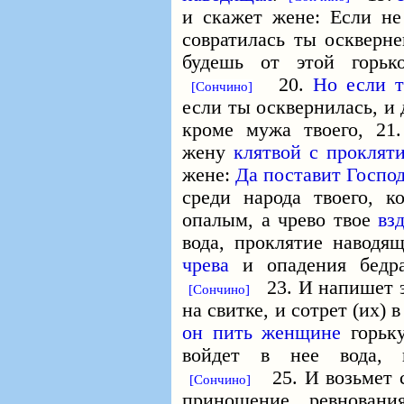
и скажет жене: Если не
совратилась ты оскверн
будешь от этой горьк
20.
Но если т
[Сончино]
если ты осквернилась, и 
кроме мужа твоего, 21
жену
клятвой с проклят
жене:
Да поставит Господ
среди народа твоего, к
опалым, а чрево твое
вз
вода, проклятие наводя
чрева
и опадения бед
23. И напишет э
[Сончино]
на свитке, и сотрет (их) 
он пить женщине
горьк
войдет в нее вода, 
25. И возьмет 
[Сончино]
приношение ревнован