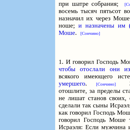
при шатре собрания;
[С
восемь тысяч пятьсот во
назначил их через Моше
ноше;
и назначены им (
Моше
.
[Сончино]
1. И говорил Господь Мо
чтобы отослали они из
всякого имеющего ист
умершего
.
3. 
[Сончино]
отошлите, за пределы ст
не лишат станов своих,
сделали так сыны Исраэля
как говорил Господь Мош
говорил Господь Моше
Исраэля: Если мужчина 