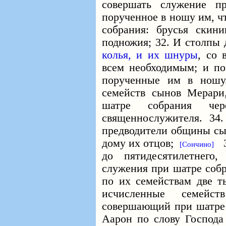
совершать служение п
порученное в ношу им, ч
собрания: брусья скин
подножия; 32. И столпы 
колья, и их шнуры
, со 
всем необходимым; и по
порученные им в но
семейств сынов Мерари
шатре собрания че
священнослужителя. 3
предводители общины сын
дому их отцов;
35
[Сончино]
до пятидесятилетнего
служения при шатре собр
по их семействам две ты
исчисленные семейст
совершающий при шатре 
Аарон по слову Господа