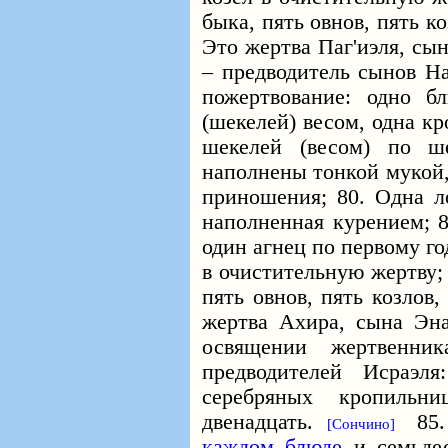
быка, пять овнов, пять ко
Это жертва Паг'иэля, сы
– предводитель сынов На
пожертвование: одно б
(шекелей) весом, одна к
шекелей (весом) по ш
наполнены тонкой мукой,
приношения; 80. Одна ло
наполненная курением; 8
один агнец по первому го
в очистительную жертву;
пять овнов, пять козлов,
жертва Ахира, сына Эна
освящении жертвенн
предводителей Исраэл
серебряных кропильни
двенадцать.
85
[Сончино]
каждом блюде
и семьде