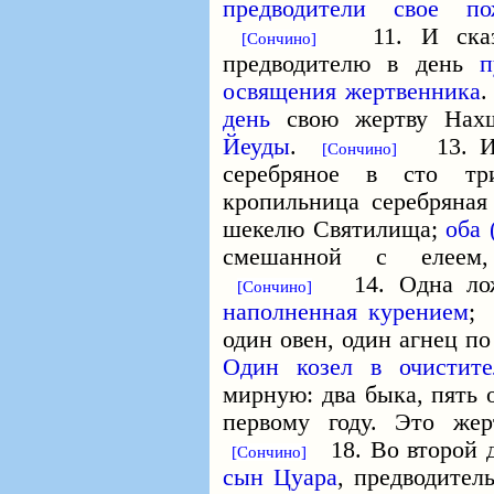
предводители свое по
11. И сказа
[Сончино]
предводителю в день
п
освящения жертвенника
.
день
свою жертву Нах
Йеуды
.
13. И е
[Сончино]
серебряное в сто три
кропильница серебряная
шекелю Святилища;
оба 
смешанной с елеем,
14. Одна ло
[Сончино]
наполненная курением
один овен, один агнец по
Один козел в очистите
мирную: два быка, пять о
первому году. Это же
18. Во второй 
[Сончино]
сын Цуара
, предводител