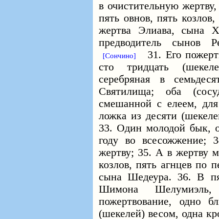
в очистительную жертву,
пять овнов, пять козлов,
жертва Элиава, сына Х
предводитель сынов Р
31. Его пожертв
[Сончино]
сто тридцать (шекел
серебряная в семьдес
Святилища; оба (сосу
смешанной с елеем, для
ложка из десяти (шекеле
33. Один молодой бык, о
году во всесожжение; 
жертву; 35. А в жертву 
козлов, пять агнцев по 
сына Шедеура. 36. В п
Шимона Шелумиэль,
пожертвование, одно б
(шекелей) весом, одна к