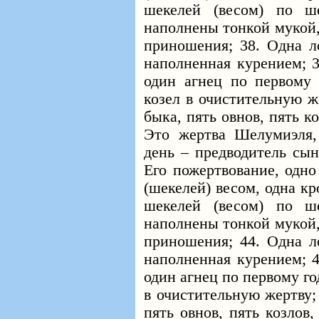
шекелей (весом) по ш
наполнены тонкой мукой,
приношения; 38. Одна ло
наполненная курением; 3
один агнец по первому 
козел в очистительную ж
быка, пять овнов, пять к
Это жертва Шелумиэля
день – предводитель сын
Его пожертвование, одно
(шекелей) весом, одна к
шекелей (весом) по ш
наполнены тонкой мукой,
приношения; 44. Одна ло
наполненная курением; 4
один агнец по первому го
в очистительную жертву;
пять овнов, пять козлов