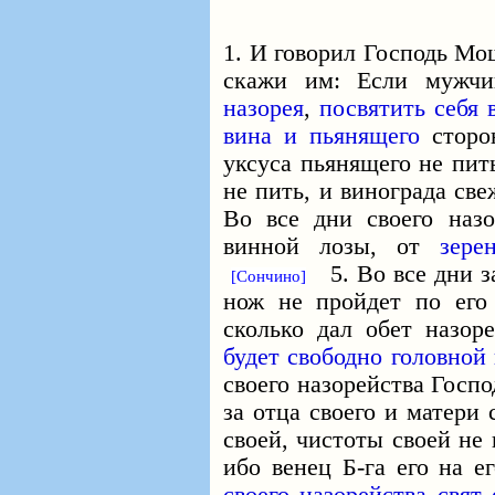
1. И говорил Господь Мо
скажи им: Если мужч
назорея
,
посвятить себя 
вина и пьянящего
сторо
уксуса пьянящего не пит
не пить, и винограда све
Во все дни своего назо
винной лозы, от
зере
5. Во все дни за
[Сончино]
нож не пройдет по его 
сколько дал обет назор
будет свободно головной 
своего назорейства Госпо
за отца своего и матери 
своей, чистоты своей не
ибо венец
Б-га
его на е