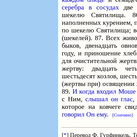
серебра в сосудах
две
шекелю Святилища. 
наполненных курением, п
по шекелю Святилища; вс
(шекелей). 87. Всех жив
быков, двенадцать овно
году, и приношение хлеб
для очистительной жертв
жертву: двадцать чет
шестьдесят козлов, шесть
(жертвы при) освящении 
89.
И когда входил Моше
с Ним,
слышал он глас
которое на ковчеге сви
говорил Он ему
.
[Сончино]
[
*
] Перевод Ф. Гурфинкель. Т