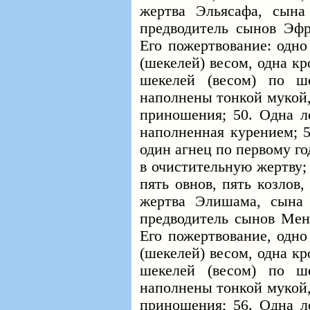
жертва Эльясафа, сына
предводитель сынов Эф
Его пожертвование: одно
(шекелей) весом, одна к
шекелей (весом) по ш
наполнены тонкой мукой,
приношения; 50. Одна ло
наполненная курением; 5
один агнец по первому го
в очистительную жертву;
пять овнов, пять козлов,
жертва Элишама, сына
предводитель сынов Мен
Его пожертвование, одно
(шекелей) весом, одна к
шекелей (весом) по ш
наполнены тонкой мукой,
приношения; 56. Одна ло