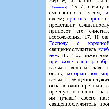
жертву, и одного овн
15. И корзину оп
[Сончино]
смешанных с елеем,
и
елеем;
при них приноше
представит священносл
принесет его очисти
всесожжения. 17. И ов
Господу с корзиной
священнослужитель
хлеб
нем
. 18. И острижет наз
при входе в шатер собр
возьмет волосы главы н
огонь,
который под ми
возьмет священнослуж
овна и один пресный х
пресную, и положит на 
им (главы) своего на
священнослужитель про