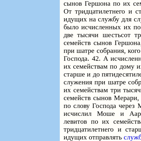
сынов Гершона по их сем
От тридцатилетнего и ст
идущих на службу для сл
было исчисленных их по
две тысячи шестьсот тр
семейств сынов Гершона
при шатре собрания, ког
Господа. 42. А исчислен
их семействам по дому и
старше и до пятидесятил
служения при шатре собр
их семействам три тысяч
семейств сынов Мерари,
по слову Господа через 
исчислил Моше и Ааро
левитов по их семейст
тридцатилетнего и стар
идущих отправлять
служ