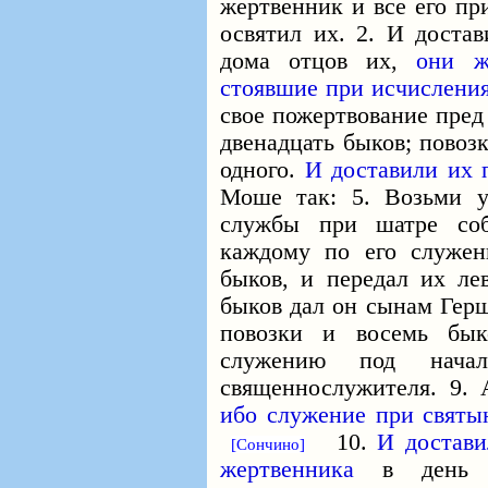
жертвенник и все его пр
освятил их. 2. И достав
дома отцов их,
они ж
стоявшие при исчислени
свое пожертвование пред
двенадцать быков; повоз
одного.
И доставили их 
Моше так: 5. Возьми у
службы при шатре соб
каждому по его служе
быков, и передал их ле
быков дал он сынам Ге
повозки и восемь бы
служению под нача
священнослужителя. 9. 
ибо служение при святы
10.
И достави
[Сончино]
жертвенника
в день 