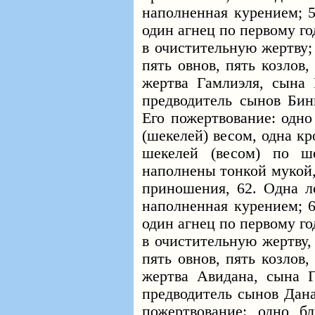
наполненная курением; 5
один агнец по первому го
в очистительную жертву;
пять овнов, пять козлов,
жертва Гамлиэля, сына 
предводитель сынов Бин
Его пожертвование: одно
(шекелей) весом, одна к
шекелей (весом) по ш
наполнены тонкой мукой,
приношения, 62. Одна ло
наполненная курением; 6
один агнец по первому го
в очистительную жертву,
пять овнов, пять козлов,
жертва Авидана, сына Г
предводитель сынов Дана
пожертвование: одно б