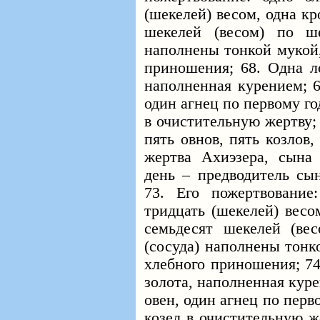
(шекелей) весом, одна к
шекелей (весом) по ш
наполнены тонкой мукой,
приношения; 68. Одна ло
наполненная курением; 6
один агнец по первому го
в очистительную жертву;
пять овнов, пять козлов,
жертва Ахиэзера, сына
день – предводитель сы
73. Его пожертвование
тридцать (шекелей) весо
семьдесят шекелей (ве
(сосуда) наполнены тонк
хлебного приношения; 74
золота, наполненная кур
овен, один агнец по перв
козел в очистительную ж