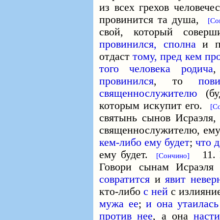
из всех грехов человече
провинится та душа,
[Со
свой, который совер
провинился, сполна
и п
отдаст
тому, пред кем пр
того человека родича
провинился
, то
пов
священнослужителю
(б
которым искупит его.
[С
святынь сынов Исраэля, 
священнослужителю, ему
кем-либо ему будет
;
что 
ему будет.
11. И
[Сончино]
Говори сынам Исраэля
совратится
и
явит невер
кто-либо
с ней
с излияни
мужа ее
;
и она утаилась
против нее
, а она
насти