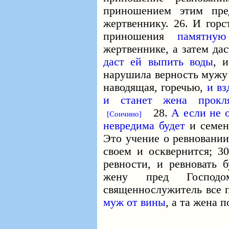
приношением этим пр
жертвеннику. 26. И гор
приношения
памятную
жертвеннике, а затем да
даст ей выпить воды
, 
нарушила верность мужу 
наводящая, горечью,
и вз
и станет жена прокл
28.
А если не 
[Сончино]
невредима будет
и семе
Это учение о ревновании
своем и осквернится; 3
ревности, и ревновать 
жену пред Господ
священнослужитель все 
муж от вины
, а та жена 