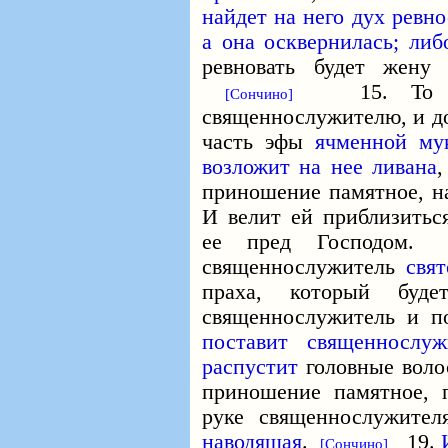
найдет на него
дух ревно
а она осквернилась; либ
ревновать будет жену
15. То пр
[Сончино]
священнослужителю, и до
часть эфы
ячменной
му
возложит на нее ливана
приношение памятное, н
И велит ей приблизитьс
ее пред Господо
священнослужитель
свя
праха, который буд
священнослужитель и 
поставит священнослуж
распустит
головные вол
приношение памятное, 
руке священнослужител
наводящая
.
19.
[Сончино]