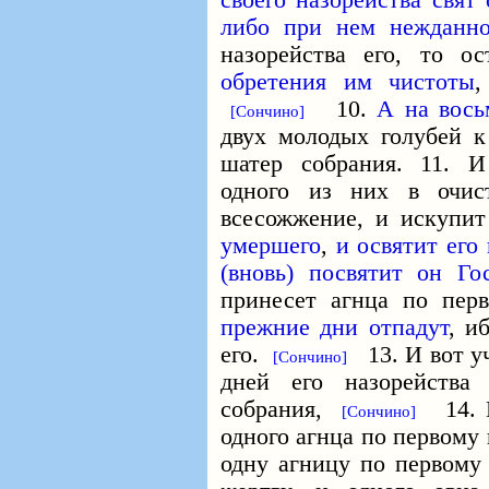
своего назорейства свят 
либо при нем
нежданн
назорейства его, то 
обретения им чистоты
,
10.
А на вось
[Сончино]
двух молодых голубей к
шатер собрания. 11. И
одного из них в очис
всесожжение, и искупит
умершего
,
и освятит его 
(вновь) посвятит он Го
принесет агнца по пер
прежние дни отпадут
, и
его.
13. И вот уч
[Сончино]
дней его назорейств
собрания,
14. И
[Сончино]
одного агнца по первому 
одну агницу по первому 