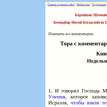
Главная страница сайта
Библиотека
Содержание
Берейшис
Шемой
Бемидбар
Носой
Бегаалойсхо
Показать все комментарии
Тора с коммента
Кни
Недельн
1. И говорил Господь 
Учения
, которое запов
Исраэля,
чтобы взяли те