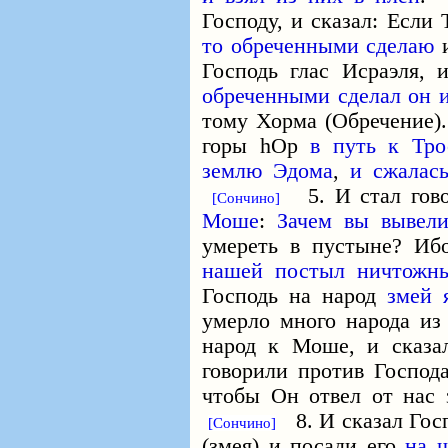
Господу, и сказал: Если
то обреченными сделаю
Господь глас Исраэля, 
обреченными сделал он 
тому Хорма (Обречение
горы hОр
в путь к Тр
землю Эдома
,
и сжалась
5. И стал гово
[Сончино]
Моше
:
Зачем вы вывели
умереть в пустыне? Иб
нашей постыл
ничтожн
Господь на народ
змей 
умерло много народа и
народ к Моше, и сказа
говорили против Господа
чтобы Он отвел от нас
8. И сказал Госп
[Сончино]
(змея) и посади его
на 