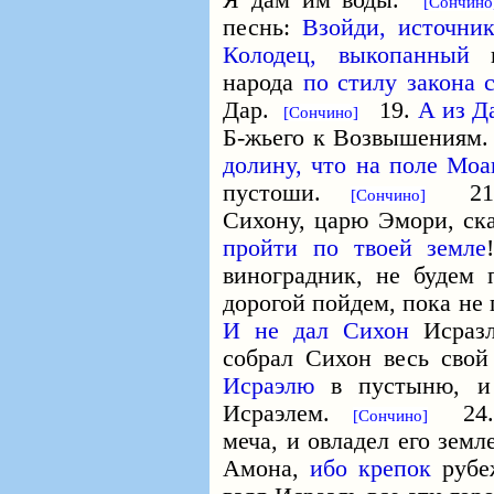
Я дам им воды.
[Сончино
песнь:
Взойди, источни
Колодец, выкопанный
народа
по стилу закона
Дар.
19.
А из Д
[Сончино]
Б-жьего к Возвышениям
долину, что на поле Моа
пустоши.
21
[Сончино]
Сихону, царю Эмори, ск
пройти по твоей земле
виноградник, не будем 
дорогой пойдем, пока не
И не дал Сихон
Исраз
собрал Сихон весь свой
Исраэлю
в пустыню, и
Исраэлем.
24. И
[Сончино]
меча, и овладел его зем
Амона,
ибо крепок
руб