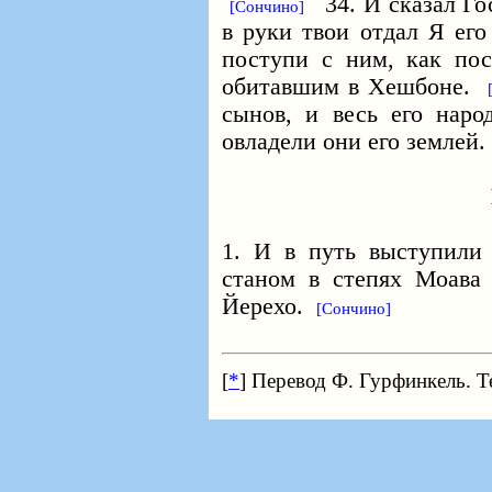
34. И сказал Го
[Сончино]
в руки твои отдал Я его
поступи с ним, как по
обитавшим в Хешбоне.
сынов, и весь его наро
овладели они его землей.
1. И в путь выступили
станом в степях Моава 
Йерехо.
[Сончино]
[
*
] Перевод Ф. Гурфинкель. Т