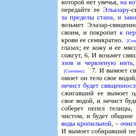
которой нет увечья,
на ко
передайте ее
Эльазару
-
за пределы стана
,
и зак
возьмет Элазар-священн
своим, и покропит
к пер
крови ее семикратно.
[Сон
глазах; ее кожу и ее мяс
сожгут, 6. И возьмет св
эзов и червленую нить
7. И вымоет св
[Сончино]
омоет он тело свое водой
нечист будет священносл
сжигавший ее вымоет о
свое водой, и нечист буд
соберет пепел телицы
чистом, и будет общине
воды кропильной
, –
очис
И вымоет собиравший пеп