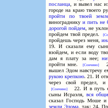
посланца
, и вывел нас 
городе на краю твоего 
пройти по твоей земл
винограднику
и пить не 
дорогой пойдем
, не укло
пройдем твой предел.
[С
пройдешь через меня,
ин
19. И сказали ему сын
взойдем, и если воду тв
дам я плату за нее;
ни
пройти мне.
20.
[Сончино]
вышел Эдом навстречу е
рукою крепкою
. 21. И о
через свой предел, и
22. И в путь о
[Сончино]
сыны Исраэля,
вся общ
сказал Господь Моше и
земли Эдома
, так: 24. 