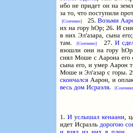
ибо не придет он на зем
за то, что поступили про
25.
Возьми Аар
[Сончино]
их на гору hОр; 26. И с
в них Эл'азара, сына ег
там.
27.
И сде
[Сончино]
взошли они на гору hОр
снял Моше с Аарона его о
сына его, и умер Аарон 
Моше и Эл'азар с горы. 
скончался
Аарон, и опла
весь дом Исраэля
.
[Сончино
1.
И услышал кенаани
, 
идет Исразль
дорогою со
и взял из них в плен