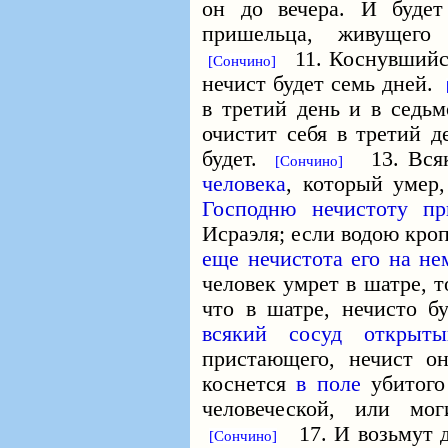
он до вечера. И буде
пришельца, живущего
11. Коснувшийся 
[Сончино]
нечист будет семь дней.
в третий день и в седьм
очистит себя в третий д
будет.
13. Всяк
[Сончино]
человека
, который умер,
Господню нечистоту пр
Исраэля; если водою кроп
еще нечистота его на не
человек умрет в шатре, 
что в шатре, нечисто 
всякий сосуд открыты
пристающего, нечист 
коснется
в поле
убитог
человеческой, или мо
17. И возьмут д
[Сончино]