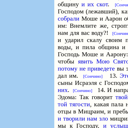
общину
и их скот
.
[Сончи
Господом (лежавший), к
собрали
Моше и Аарон об
им: Внемлите же, стро
нам для вас воду?!
[Сончин
и ударил скалу своим
воды, и пила община и
Господь Моше и Аарону
чтобы
явить Мою Свято
потому не приведете
вы 
дал им.
13.
Эт
[Сончино]
сыны Исраэля с Господо
них
.
14. И напра
[Сончино]
Эдома: Так говорит
твой
той тягости
, какая пала
отцы в Мицраим, и преб
и творили нам зло
мицри
мы к Господу,
и услыш