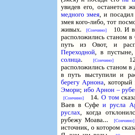
увидев его, останется 
медного змея
, и посадил
змея кого-либо, тот посм
живых.
10. И в 
[Сончино]
расположились станом в
путь из Овот, и рас
Переходной
, в пустыне
солнца
.
12. О
[Сончино]
расположились станом в
в путь выступили и р
берегу Арнона
, который
Эмори
;
ибо Арнон – руб
14.
О том
сказ
[Сончино]
Ваев в Суфе
и русла А
руслах
, когда отклони
рубежу Моава...
[Сончино]
источник, о котором ска