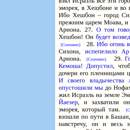
взял Исразль все эти гор
эморея, в Хешбоне и во
Ибо Хешбон – город Си
прежним царем Моава, и
Арнона. 27.
О том
гов
Хешбон! Он
будет возве
28.
Ибо огонь 
[Сончино]
Сихона,
испепелило А
Арнона.
29.
Г
[Сончино]
Кемоша!
Допустил
, что
дочери его пленницами 
И своего владычества
опустошили мы
до Нофа
жил Исразль на земле Эм
Йаезер
, и захватили о
эморея, который там.
[
взошли по пути в Башан,
навстречу, он и весь 