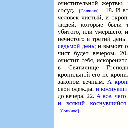
очистительной жертвы,
сосуд.
18. И воз
[Сончино]
человек чистый, и окроп
людей, которые были 
убитого, или умершего, 
нечистого в третий день
седьмой день
; и вымоет 
чист будет вечером. 2
очистит себя, искоренит
в Святилище Господн
кропильной его не кропил
законом вечным.
А кроп
свои одежды,
и коснувши
до вечера. 22.
А все, чего
и всякий коснувшийся
[Сончино]