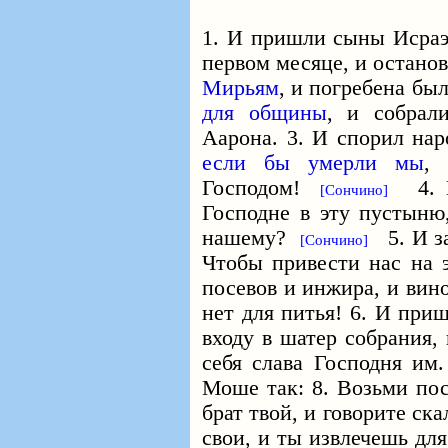
1. И пришли сыны Исра
первом месяце, и остано
Мирьям
, и погребена бы
для общины
, и собрал
Аарона. 3. И спорил нар
если бы умерли мы
Господом!
4. И 
[Сончино]
Господне в эту пустыню
нашему?
5. И за
[Сончино]
Чтобы привести нас на э
посевов и инжира, и вино
нет для питья! 6. И при
входу в шатер собрания,
себя слава Господня и
Моше так: 8. Возьми пос
брат твой, и говорите ска
свои, и ты извлечешь дл