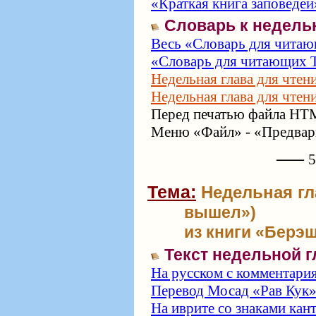
«Краткая книга заповедей
Словарь к недель
Весь «Словарь для читаю
«Словарь для читающих Т
Недельная глава для чтен
Недельная глава для чтен
Перед печатью файла HTM
Меню «Файл» - «Предвари
⸺ 57
Тема:
Недельная гл
вышел»)
из книги «Берэш
Текст недельной 
На русском с комментари
Перевод Мосад «Рав Кук
На иврите со знаками кан