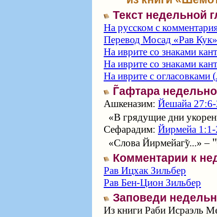
Текст недельной 
На русском с комментари
Перевод Мосад «Рав Кук
На иврите со знаками кан
На иврите со знаками кан
На иврите с огласовками (
Г̃афтара недельн
Ашкеназим:
Йешайа 27:6-
«В грядущие дни укорени
Сефарадим:
Йирмейа 1:1-
«Слова Йирмейаг̃у...» –
Комментарии к не
Рав Ицхак Зильбер
Рав Бен-Цион Зильбер
Заповеди недельн
Из книги Раби Исраэль Ме