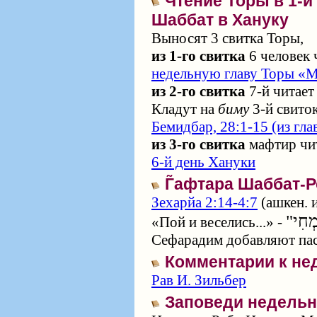
Чтение Торы в 1-й
Шаббат в Хануку
Выносят 3 свитка Торы,
из 1-го свитка
6 человек 
недельную главу Торы «
из 2-го свитка
7-й читает
Кладут на
биму
3-й свито
Бемидбар, 28:1-15 (из гл
из 3-го свитка
мафтир чит
6-й день Хануки
Г̃афтара Шаббат-
Зехарйа 2:14-4:7
(ашкен. и
«Пой и веселись...» -
Сефарадим добавляют пасу
Комментарии к не
Рав И. Зильбер
Заповеди недельн