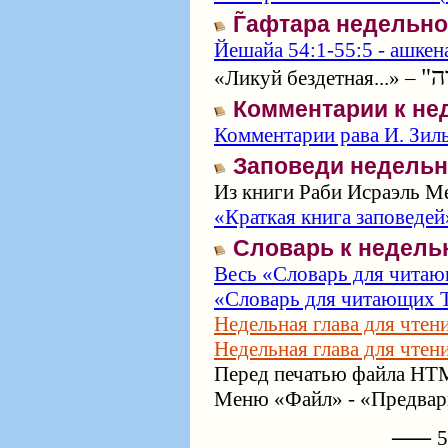
Г̃афтара недельн
Йешайа 54:1-55:5 - ашкен
"רָה
«Ликуй бездетная...» –
Комментарии к не
Комментарии рава И. Зил
Заповеди недельн
Из книги Раби Исраэль Ме
«Краткая книга заповедей
Словарь к недель
Весь «Словарь для читаю
«Словарь для читающих Т
Недельная глава для чтен
Недельная глава для чтен
Перед печатью файла HTM
Меню «Файл» - «Предвари
⸺ 57