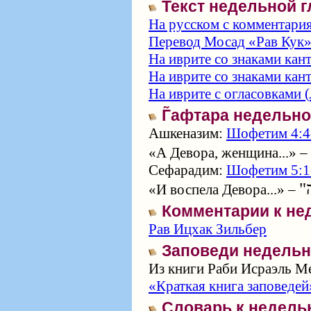
Текст недельной 
На русском с комментари
Перевод Мосад «Рав Кук
На иврите со знаками кан
На иврите со знаками кан
На иврите с огласовками (
Г̃афтара недельн
Ашкеназим:
Шофетим 4:4
«А Девора, женщина...» –
Сефарадим:
Шофетим 5:1
«И воспела Девора...» –
Комментарии к не
Рав Ицхак Зильбер
Заповеди недельн
Из книги Раби Исраэль Ме
«Краткая книга заповедей
Словарь к недель