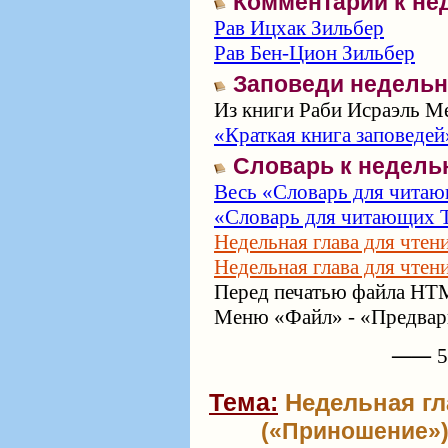
Комментарии к не
Рав Ицхак Зильбер
Рав Бен-Цион Зильбер
Заповеди недельн
Из книги Раби Исраэль Ме
«Краткая книга заповедей
Словарь к недель
Весь «Словарь для читаю
«Словарь для читающих Т
Недельная глава для чтен
Недельная глава для чтен
Перед печатью файла HTM
Меню «Файл» - «Предвари
⸺ 57
Тема:
Недельная гл
(«Приношение»)