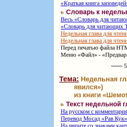
«Краткая книга заповедей
Словарь к недель
Весь «Словарь для читаю
«Словарь для читающих Т
Недельная глава для чтен
Недельная глава для чтен
Перед печатью файла HTM
Меню «Файл» - «Предвари
⸺ 57
Тема:
Недельная гл
явился»)
из книги «Шемот
Текст недельной 
На русском с комментари
Перевод Мосад «Рав Кук
На иврите со знаками кан