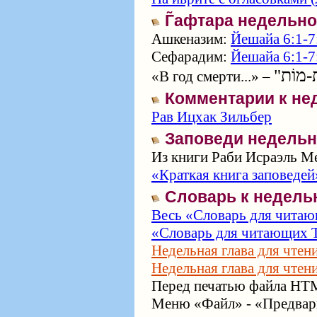
Г̃афтара недельн
Ашкеназим:
Йешайа 6:1-7:
Сефарадим:
Йешайа 6:1-7
«В год смерти...» –
Комментарии к не
Рав Ицхак Зильбер
Заповеди недельн
Из книги Раби Исраэль Ме
«Краткая книга заповедей
Словарь к недель
Весь «Словарь для читаю
«Словарь для читающих Т
Недельная глава для чтен
Недельная глава для чтен
Перед печатью файла HTM
Меню «Файл» - «Предвари