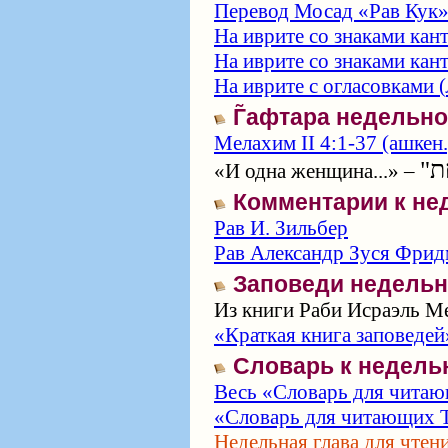
Перевод Мосад «Рав Кук
На иврите со знаками кан
На иврите со знаками кан
На иврите с огласовками (
Г̃афтара недельн
Мелахим II 4:1-37 (ашкен.)
"ַת
«И одна женщина...» –
Комментарии к не
Рав И. Зильбер
Рав Александр Зуся Фрид
Заповеди недельн
Из книги Раби Исраэль Ме
«Краткая книга заповедей
Словарь к недель
Весь «Словарь для читаю
«Словарь для читающих Т
Недельная глава для чтен