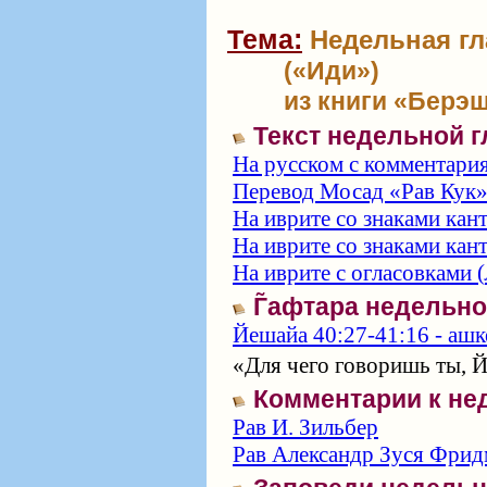
Тема:
Недельная гла
(«Иди»)
из книги «Берэш
Текст недельной 
На русском с комментари
Перевод Мосад «Рав Кук
На иврите со знаками кан
На иврите со знаками кан
На иврите с огласовками (
Г̃афтара недельн
Йешайа 40:27-41:16 - ашке
«Для чего говоришь ты, Й
Комментарии к не
Рав И. Зильбер
Рав Александр Зуся Фрид