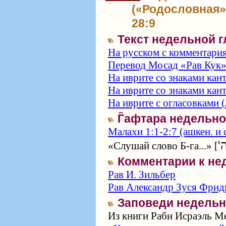
(«Родословная»)
28:9
Текст недельной 
На русском с комментари
Перевод Мосад «Рав Кук
На иврите со знаками кан
На иврите со знаками кан
На иврите с огласовками (
Г̃афтара недельн
Малахи 1:1-2:7 (ашкен. и 
-ה
«Слушай слово Б-га...» [
Комментарии к не
Рав И. Зильбер
Рав Александр Зуся Фрид
Заповеди недельн
Из книги Раби Исраэль Ме