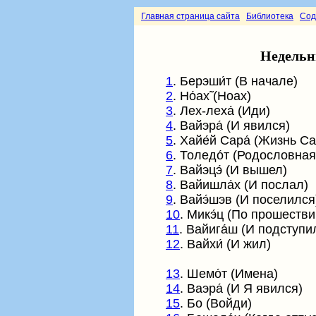
Главная страница сайта
Библиотека
Сод
Недельны
1
.
Берэши́т
(В начале)
2
. Но́ах̃ (Ноах)
3
. Лех-леха́ (Иди)
4
. Вайэра́ (И явился)
5
. Хайе́й Сара́ (Жизнь С
6
. Толедо́т (Родословная
7
. Вайэцэ́ (И вышел)
8
. Вайишла́х (И послал)
9
. Вайэ́шэв (И поселился
10
. Микэ́ц (По прошестви
11
. Вайига́ш (И подступи
12
. Вайхи́ (И жил)
13
.
Шемо́т
(Имена)
14
. Ваэра́ (И Я явился)
15
. Бо (Войди)