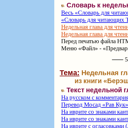
Словарь к недель
Весь «Словарь для читаю
«Словарь для читающих Т
Недельная глава для чтен
Недельная глава для чтен
Перед печатью файла HTM
Меню «Файл» - «Предвари
⸺ 57
Тема:
Недельная гла
из книги «Берэш
Текст недельной 
На русском с комментари
Перевод Мосад «Рав Кук
На иврите со знаками кан
На иврите со знаками кан
На иврите с огласовками (