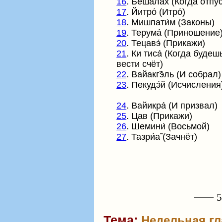
16
. Бешала́х (Когда отпу
17
. Йитро́ (Итро́)
18
. Мишпати́м (Законы)
19
. Терума́ (Приношение
20
. Тецавэ́ (Прикажи)
21
. Ки тиса́ (Когда будеш
вести счёт)
22
. Вайакг̃э́ль (И собрал)
23
. Пекудэ́й (Исчисления
24
.
Вайикра́
(И призвал)
25
. Цав (Прикажи)
26
. Шемини́ (Восьмой)
27
. Тазри́а̃ (Зачнёт)
⸺ 57
Тема:
Недельная гл