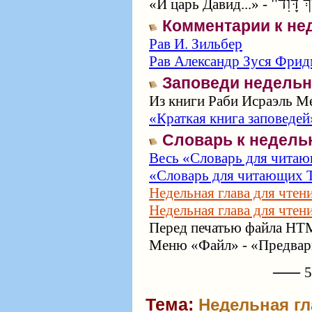
"ךְ דָּוִד
«И царь Давид...» -
Комментарии к не
Рав И. Зильбер
Рав Александр Зуся Фрид
Заповеди недельн
Из книги Раби Исраэль Ме
«Краткая книга заповедей
Словарь к недель
Весь «Словарь для читаю
«Словарь для читающих Т
Недельная глава для чтен
Недельная глава для чтен
Перед печатью файла HTM
Меню «Файл» - «Предвари
⸺ 57
Тема:
Недельная гл