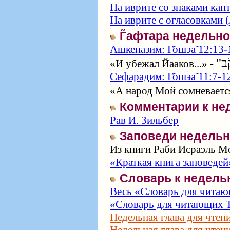
На иврите со знаками кан
На иврите с огласовками (
Г̃афтара недельн
Ашкеназим: Г̃ошэа̃ 12:13-
"קֹב
«И убежал Йааков...» -
Сефарадим: Г̃ошэа̃ 11:7-1
«А народ Мой сомневается
Комментарии к не
Рав И. Зильбер
Заповеди недельн
Из книги Раби Исраэль Ме
«Краткая книга заповедей
Словарь к недель
Весь «Словарь для читаю
«Словарь для читающих Т
Недельная глава для чтен