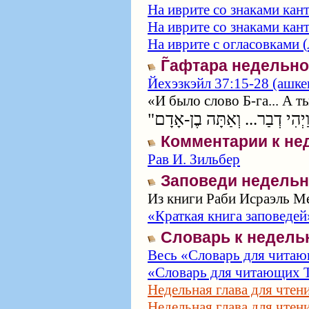
На иврите со знаками кан
На иврите со знаками кан
На иврите с огласовками (
Г̃афтара недельн
Йехэзкэйл 37:15-28 (ашкен
«И было слово Б‑га... А т
Комментарии к не
Рав И. Зильбер
Заповеди недельн
Из книги Раби Исраэль Ме
«Краткая книга заповедей
Словарь к недель
Весь «Словарь для читаю
«Словарь для читающих Т
Недельная глава для чтен
Недельная глава для чтен