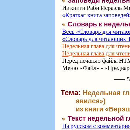
Заповеди недельн
Из книги Раби Исраэль Ме
«Краткая книга заповедей
Словарь к недель
Весь «Словарь для читаю
«Словарь для читающих Т
Недельная глава для чтен
Недельная глава для чтен
Перед печатью файла HTM
Меню «Файл» - «Предвари
⸺ 57
Тема:
Недельная гл
явился»)
из книги «Берэш
Текст недельной 
На русском с комментари