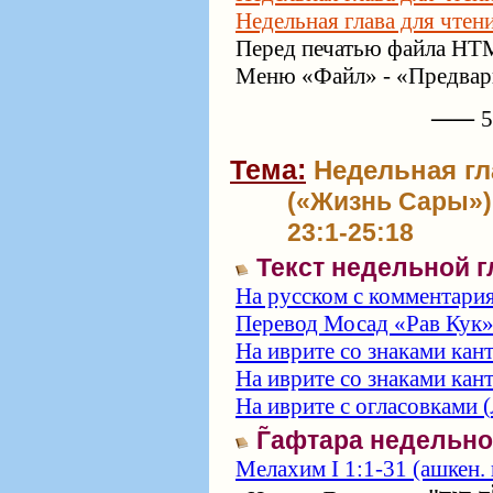
Недельная глава для чтен
Перед печатью файла HTM
Меню «Файл» - «Предвари
⸺ 57
Тема:
Недельная гла
(«Жизнь Сары») 
23:1-25:18
Текст недельной 
На русском с комментари
Перевод Мосад «Рав Кук
На иврите со знаками кан
На иврите со знаками кан
На иврите с огласовками (
Г̃афтара недельн
Мелахим I 1:1-31 (ашкен. 