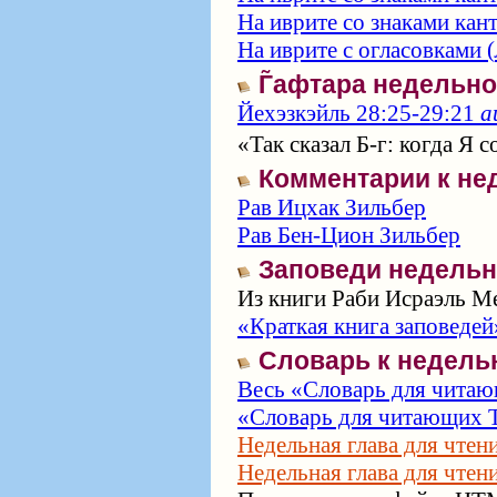
На иврите со знаками кан
На иврите с огласовками (
Г̃афтара недельн
Йехэзкэйль 28:25-29:21
а
«Так сказал Б-г: когда Я с
Комментарии к не
Рав Ицхак Зильбер
Рав Бен-Цион Зильбер
Заповеди недельн
Из книги Раби Исраэль Ме
«Краткая книга заповедей
Словарь к недель
Весь «Словарь для читаю
«Словарь для читающих Т
Недельная глава для чтен
Недельная глава для чтен