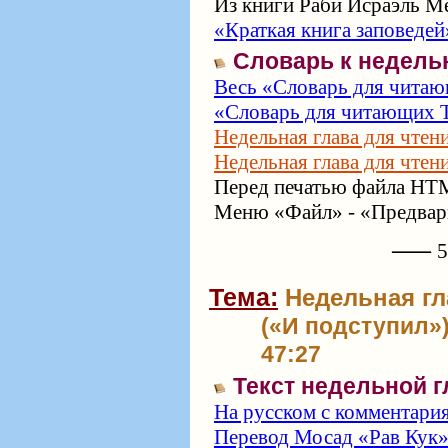
Из книги Раби Исраэль Ме
«Краткая книга заповедей
Словарь к недель
Весь «Словарь для читаю
«Словарь для читающих Т
Недельная глава для чтен
Недельная глава для чтен
Перед печатью файла HTM
Меню «Файл» - «Предвари
⸺ 57
Тема:
Недельная гл
(«И подступил») 
47:27
Текст недельной 
На русском с комментари
Перевод Мосад «Рав Кук