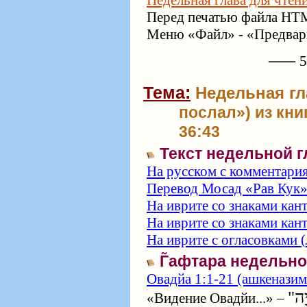
Недельная глава для чтен
Перед печатью файла HTM
Меню «Файл» - «Предвари
⸺ 57
Тема:
Недельная гл
послал») из кни
36:43
Текст недельной 
На русском с комментари
Перевод Мосад «Рав Кук
На иврите со знаками кан
На иврите со знаками кан
На иврите с огласовками (
Г̃афтара недельн
Овадйа 1:1-21 (ашкеназим
"יָה
«Видение Овадйи...» –