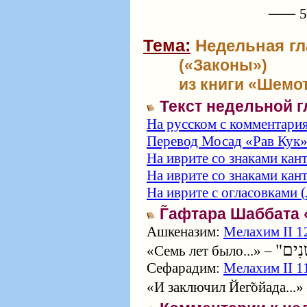
⸺ 57
Тема:
Недельная гл
(«Законы»)
из книги «Шемот
Текст недельной 
На русском с комментари
Перевод Мосад «Рав Кук
На иврите со знаками кан
На иврите со знаками кан
На иврите с огласовками (
Г̃афтара Шаббата
Ашкеназим:
Мелахим II 1
«Семь лет было...» –
Сефарадим:
Мелахим II 1
«И заключил Йег̃ойада...»