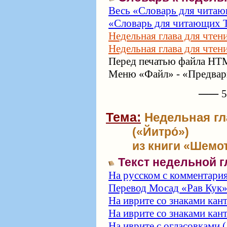
Весь «Словарь для читаю
«Словарь для читающих Т
Недельная глава для чтен
Недельная глава для чтен
Перед печатью файла HTM
Меню «Файл» - «Предвари
⸺ 57
Тема:
Недельная гл
(«Йитро́»)
из книги «Шемот
Текст недельной 
На русском с комментари
Перевод Мосад «Рав Кук
На иврите со знаками кан
На иврите со знаками кан
На иврите с огласовками (