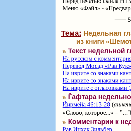
Перед печатью файла HTM
Меню «Файл» - «Предвари
⸺ 57
Тема:
Недельная гл
из книги «Шемот
Текст недельной 
На русском с комментари
Перевод Мосад «Рав Кук
На иврите со знаками кан
На иврите со знаками кан
На иврите с огласовками (
Г̃афтара недельн
Йирмейа 46:13-28
(
ашкен
«Слово, которое...» –
Комментарии к не
Рав Ицхак Зильбер