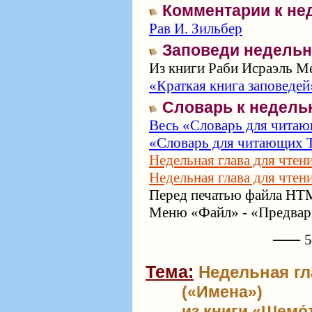
Комментарии к не
Рав И. Зильбер
Заповеди недельн
Из книги Раби Исраэль Ме
«Краткая книга заповедей
Словарь к недель
Весь «Словарь для читаю
«Словарь для читающих Т
Недельная глава для чтен
Недельная глава для чтен
Перед печатью файла HTM
Меню «Файл» - «Предвари
⸺ 57
Тема:
Недельная гл
(«Имена»)
из книги «Шемо́т