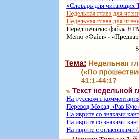
«Словарь для читающих Т
Недельная глава для чтен
Недельная глава для чтен
Перед печатью файла HTM
Меню «Файл» - «Предвари
⸺ 57
Тема:
Недельная гл
(«По прошествии
41:1-44:17
Текст недельной 
На русском с комментари
Перевод Мосад «Рав Кук
На иврите со знаками кан
На иврите со знаками кан
На иврите с огласовками (