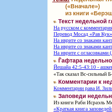
(«Вначале»)
из книги «Берэш
Текст недельной 
На русском с комментари
Перевод Мосад «Рав Кук
На иврите со знаками кан
На иврите со знаками кан
На иврите с огласовками (
Г̃афтара недельн
Йешайа 42:5-43:10 - ашке
«Так сказал Вс‑сильный Б‑
Комментарии к не
Комментарии рава И. Зил
Заповеди недельн
Из книги Раби Исраэль Ме
«Краткая книга заповедей