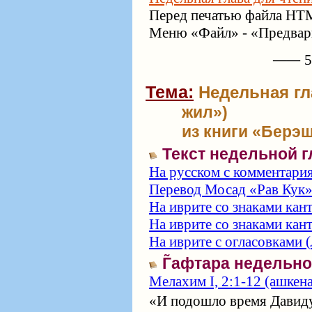
Перед печатью файла HTM
Меню «Файл» - «Предвари
⸺ 57
Тема:
Недельная гл
жил»)
из книги «Берэш
Текст недельной 
На русском с комментари
Перевод Мосад «Рав Кук
На иврите со знаками кан
На иврите со знаками кан
На иврите с огласовками (
Г̃афтара недельн
Мелахим I, 2:1-12 (ашкен
«И подошло время Давиду.