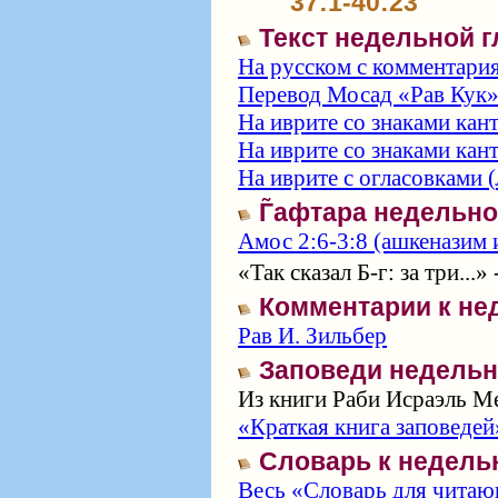
37:1-40:23
Текст недельной 
На русском с комментари
Перевод Мосад «Рав Кук
На иврите со знаками кан
На иврите со знаками кан
На иврите с огласовками (
Г̃афтара недельн
Амос 2:6-3:8 (ашкеназим 
«Так сказал Б‑г: за три...» 
Комментарии к не
Рав И. Зильбер
Заповеди недельн
Из книги Раби Исраэль Ме
«Краткая книга заповедей
Словарь к недель
Весь «Словарь для читаю